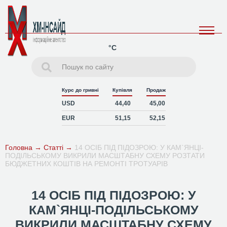
°C
Курс до гривні
Купівля
Продаж
USD
44,40
45,00
EUR
51,15
52,15
Головна
→
Статті
→
14 ОСІБ ПІД ПІДОЗРОЮ: У КАМ`ЯНЦІ-
ПОДІЛЬСЬКОМУ ВИКРИЛИ МАСШТАБНУ СХЕМУ РОЗТАТИ
БЮДЖЕТНИХ КОШТІВ НА РЕМОНТІ ТРОТУАРІВ
14 ОСІБ ПІД ПІДОЗРОЮ: У
КАМ`ЯНЦІ-ПОДІЛЬСЬКОМУ
ВИКРИЛИ МАСШТАБНУ СХЕМУ