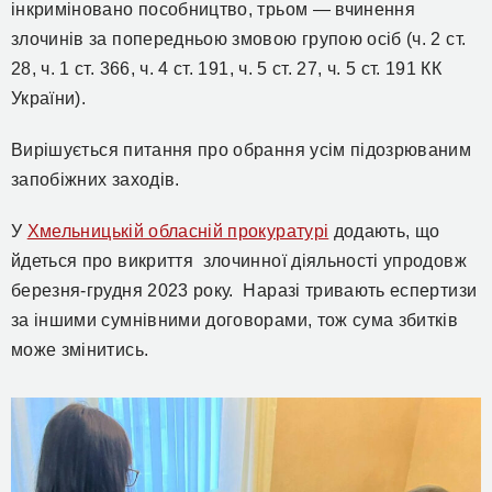
інкриміновано пособництво, трьом — вчинення
злочинів за попередньою змовою групою осіб (ч. 2 ст.
28, ч. 1 ст. 366, ч. 4 ст. 191, ч. 5 ст. 27, ч. 5 ст. 191 КК
України).
В
ирішується питання про обрання усім підозрюваним
запобіжних заходів.
У
Хмельницькій обласній прокуратурі
додають, що
йдеться про викриття злочинної діяльності упродовж
березня-грудня 2023 року. Наразі тривають еспертизи
за іншими сумнівними договорами, тож сума збитків
може змінитись.