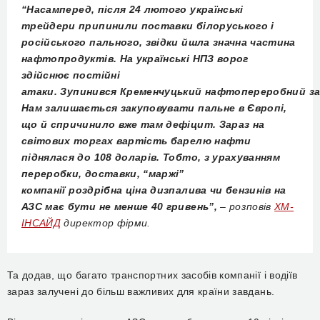
“
Насамперед, після 24 лютого українські
трейдери припинили поставки білоруського і
російського
пального, звідки йшла значна частина
нафтопродуктів. На українські
НПЗ
ворог
здійснює постійні
атаки.
Зупинився
Кременчуцьк
ий
нафтопереробн
ий
з
Нам залишається закуповувати пальне в Європі,
що й спричинило
вже
там дефіцит. Зараз
на
світових торгах вартість барелю нафти
піднялася до 108 доларів. Тобто, з урахуванням
переробки, доставки, “маржі”
компанії
роздрібна
ціна
дизпалива чи бензинів
на
АЗС має бути не менше 40 гривень”,
– розповів
ХМ-
ІНСАЙД
директор фірми.
Та додав, що багато транспортних засобів компанії і водіїв
зараз залучені до більш важливих для країни завдань.