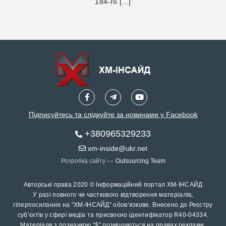
184-го […]
Підписуйтесь та слідкуйте за новинами у Facebook
+380965329233
xm-inside@ukr.net
Розробка сайту —
Outsourcing Team
Авторські права 2020 © Інформаційний портал ХМ-ІНСАЙД
У разі повного чи часткового відтворення матеріалів,
гіперпосилання на “ХМ-ІНСАЙД” обов’язкове. Внесено до Реєстру
суб’єктів у сфері медіа та присвоєно ідентифікатор R40-04334.
Матеріали з позначкою “$” розміщуються на правах реклами.