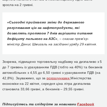
зросла на 2 гривні.
«Сьогодні приймаємо зміни до державного
регулювання цін на нафтопродукти, які
дозволять протягом 7 днів вирішити питання
дефіциту пального на АЗС»
, – сказав прем’єр-
міністр Денис Шмигаль на засіданні уряду
29 квітня
.
Зокрема, підвищено торговельну надбавку на дизпаливо з 5
до 7 гривень із урахуванням ПДВ (тобто на 40%) та бензинів
автомобільних з 4,55 до 6,50 гривні з урахуванням ПДВ (на
42,8%).
Зауважимо, що за
розрахунками
Міністерства
економіки на 22 квітня, середня ціна літра дизпалива
станови
ла
33,66
гривні
, а бензинів – 29,55 гр
ивні.
Підписуйтесь та слідкуйте за новинами
Facebook