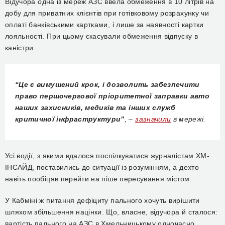
В
і
дучора
о
дна із мереж АЗС ввела обмеження в 10 л
ітрів
на
добу для приватних клієнтів при готівковому розрахунку чи
оплаті банківськими картками, і лише за наявності картки
лояльності. При цьому скас
ували
обмеження відпуску в
каністри.
“
Це є вимушений крок, і дозволить забезпечити
право першочергової пріоритетної заправки авто
наших захисників, медиків та інших служб
критичної інфраструктури”
, –
зазначили
в мережі.
Усі водії, з якими вдалося поспілкуватися журналістам ХМ-
ІНСАЙД, поставились до ситуації із розумінням, а дехто
навіть пообіцяв перейти на піше пересування містом.
У Кабміні ж питання
дефіциту пального хочуть вирішити
шляхом збільшення націнки. Що, власне, відучора й сталося:
вартість пального на АЗС в Хмельницькому одночасно