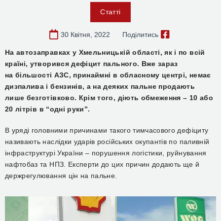
Статті
30 Квітня, 2022
Поділитись
На автозаправках у Хмельницькій області, як і по всій
країні, утворився дефіцит пального. Вже зараз
на
більшості
АЗС,
принаймні в обласному центрі,
немає
дизпалива і бензин
ів
, а на деяких пальне продають
лише безготівково. Крім того, діють обмеження – 10 або
20 літрів
в “одні руки”.
В уряді головними
причинами такого тимчасового дефіциту
називають наслідки ударів російських окупантів по паливній
інфраструктурі України – порушення логістики, руйнування
нафтобаз та НПЗ. Експерти до цих причин додають ще й
держрегулювання цін на пальне.