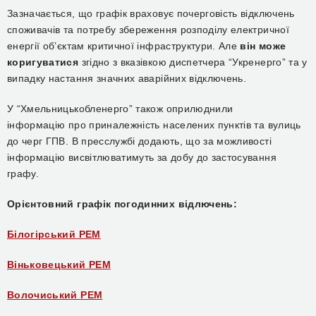
Зазначається, що графік враховує почерговість відключень
споживачів та потребу збереження розподілу електричної
енергії об’єктам критичної інфраструктури. Але
він може
коригуватися
згідно з вказівкою диспетчера “Укренерго” та у
випадку настання значних аварійних відключень.
У “Хмельницькобленерго” також оприлюднили
інформацію про приналежність населених пунктів та вулиць
до черг ГПВ. В пресслужбі додають, що за можливості
інформацію висвітлюватимуть за добу до застосування
графу.
Орієнтовний графік погодинних відлючень:
Білогірський РЕМ
Віньковецький РЕМ
Волочиський РЕМ