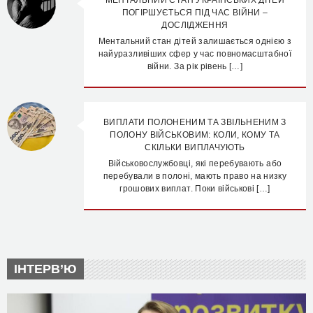
МЕНТАЛЬНИЙ СТАН УКРАЇНСЬКИХ ДІТЕЙ
ПОГІРШУЄТЬСЯ ПІД ЧАС ВІЙНИ –
ДОСЛІДЖЕННЯ
Ментальний стан дітей залишається однією з
найуразливіших сфер у час повномасштабної
війни. За рік рівень […]
ВИПЛАТИ ПОЛОНЕНИМ ТА ЗВІЛЬНЕНИМ З
ПОЛОНУ ВІЙСЬКОВИМ: КОЛИ, КОМУ ТА
СКІЛЬКИ ВИПЛАЧУЮТЬ
Військовослужбовці, які перебувають або
перебували в полоні, мають право на низку
грошових виплат. Поки військові […]
ІНТЕРВ’Ю