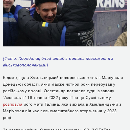
(Фото: Координаційний штаб з питань поводження з
військовополоненими)
Відомо, що в Хмельницький повернеться житель Маріуполя
Донецької області, який майже чотири роки перебував у
російському полоні. Олександр потрапив туди із заводу
“Азовсталь” 18 травня 2022 року. Про це Суспільному
розповіла
його мати Галина, яка виїхала в Хмельницький з
Маріуполя під час повномасштабного вторгнення у 2023
році.
За словами жінки, Олександр служив у 109-ій ОБрТро.