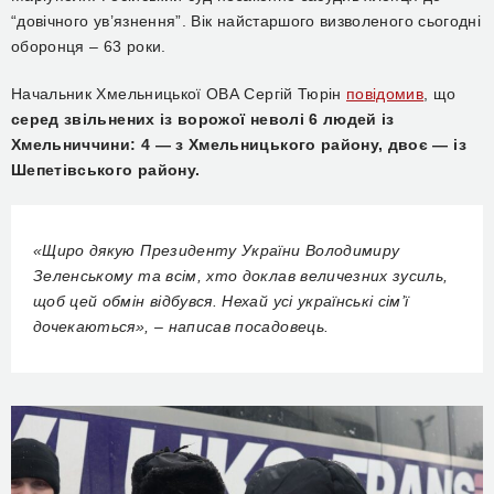
“довічного ув’язнення”. Вік найстаршого визволеного сьогодні
оборонця – 63 роки.
Начальник Хмельницької ОВА Сергій Тюрін
повідомив
, що
серед звільнених із ворожої неволі 6 людей із
Хмельниччини: 4 — з Хмельницького району, двоє — із
Шепетівського району.
«Щиро дякую Президенту України Володимиру
Зеленському та всім, хто доклав величезних зусиль,
щоб цей обмін відбувся. Нехай усі українські сім’ї
дочекаються», – написав посадовець.