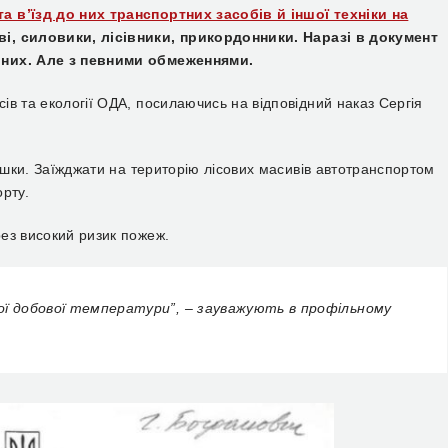
а в’їзд до них транспортних засобів й іншої техніки на
і, силовики, лісівники, прикордонники. Наразі в документ
ьних. Але з певними обмеженнями.
в та екології ОДА, посилаючись на відповідний наказ Сергія
пішки. Заїжджати на територію лісових масивів автотранспортом
рту.
ез високий ризик пожеж.
ої добової температури”, – зауважують в профільному