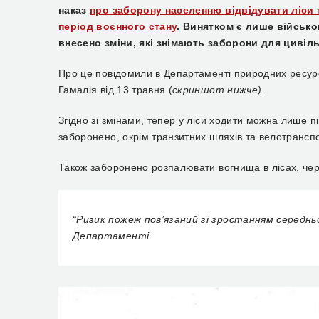
наказ
про заборону населенню відвідувати ліси т
період воєнного стану
.
Винятком є лише військов
внесено зміни, які знімають заборони для цивіл
Про це повідомили в Департаменті природних ресурсі
Гамалія від 13 травня (
скриншот нижче)
.
Згідно зі змінами, тепер у ліси ходити можна лише 
заборонено, окрім транзитних шляхів та велотранспо
Також заборонено розпалювати вогнища в лісах, чер
“Ризик пожеж пов’язаний зі зростанням середнь
Департаменті.