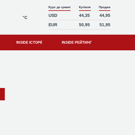
Курс до гривні
Купівля
Продаж
USD
44,35
44,95
°C
EUR
50,95
51,95
INSIDE ІСТОРІЇ
INSIDE РЕЙТИНГ