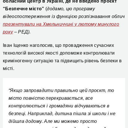
обласний центр в Україні, де не введено проєкт
“Безпечне місто”
(
додамо, цю програму
відеоспостереження із функцією розпізнавання облич
презентували на Хмельниччині у лютому минулого
року
– РЕД).
Іван Іщенко наголосив, що провадження сучасних
технологій високої якості допоможе контролювати
криміногенну ситуацію та підвищить рівень безпеки в
місті.
“Якщо запровадити правильно цей проєкт, то
місто повністю перекривається, все
контролюється і громадяни відчуваються в
безпеці. Наприклад, дитина пішла зі школи і не
дійшла додому. Але ми можемо просто