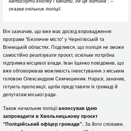
натиснути кнопку і бачити, де ця дитина”, –
сказав очільник поліції.
Він
зазначив, що вже має досвід впровадження
програми “Безпечне місто” у Чернігівській та
Вінницькій областях. Поділився, що поліція не зможе
самостійно реалізувати проєкт, оскільки потрібна
підтримка місцевої влади. Іван Іщенко повідомив, що
в
же обговорював
можливість інвестування
з міським
головою Олександром Симчишиним.
Н
аразі,
заначив,
готують пропозиції, щоб
и
представити їх громаді й
депутатам міської ради.
Також начальник поліції
анонсував ідею
запровадити в Хмельницькому проєкт
“Поліцейський офіцер громади”.
За його словами,