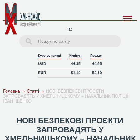
°C
Курс до гривні
Купівля
Продаж
USD
44,35
44,95
EUR
51,10
52,10
Головна
→
Статті
→
НОВІ БЕЗПЕКОВІ ПРОЄКТИ
ЗАПРОВАДЯТЬ У ХМЕЛЬНИЦЬКОМУ – НАЧАЛЬНИК ПОЛІЦІЇ
ІВАН ІЩЕНКО
НОВІ БЕЗПЕКОВІ ПРОЄКТИ
ЗАПРОВАДЯТЬ У
ХМЕЛЬНИЦЬКОМУ – НАЧАЛЬНИК