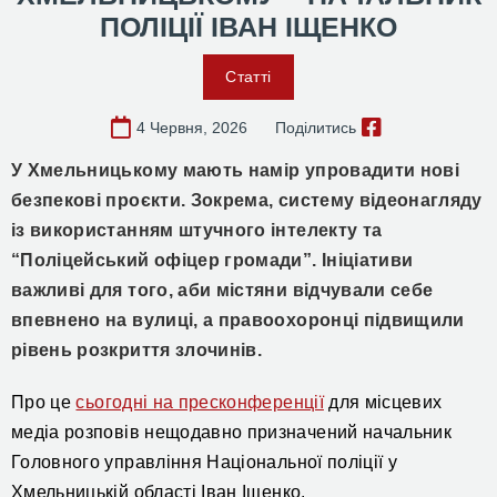
ПОЛІЦІЇ ІВАН ІЩЕНКО
Статті
4 Червня, 2026
Поділитись
У Хмельницькому мають намір упровадити нові
безпекові проєкти.
З
окрема, систему відеонагляду
із використанням штучного інтелекту
та
“Поліцейський офіцер громади”.
Ініціативи
важливі для того, аби містяни відчували себе
впевнено на вулиці, а правоохоронці підвищили
рівень розкриття злочинів.
Про це
сьогодні на пресконференції
для місцевих
медіа розповів
нещодавно призначений
начальник
Головного управління Національної поліції
у
Хмельницькій області Іван Іщенко.