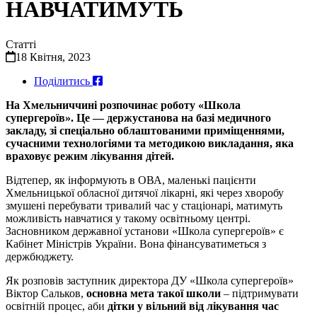
НАВЧАТИМУТЬ
Статті
18 Квітня, 2023
Поділитись
На Хмельниччині розпоч
инає
роботу
«Школа
супергероїв».
Це —
держустанова
на базі медичного
закладу, зі спеціально облаштованими приміщеннями,
сучасними технологіями та методикою викладання, яка
враховує режим лікування діт
ей.
Відтепер, як інформують в ОВА, маленькі пацієнти
Хмельницької обласної дитячої лікарні, які через хворобу
змушені перебувати тривалий час у стаціонарі, матимуть
можливість навчатися у такому освітньому центрі.
Засновником державної установи «Школа супергероїв» є
Кабінет Міністрів України. Вона фінансуватиметься з
держбюджету.
Як розповів заступник директора
ДУ
«Школа супергероїв»
Віктор Сальков,
основна мета такої школи
– підтримувати
освітній процес, аби
дітки у вільний від лікування час