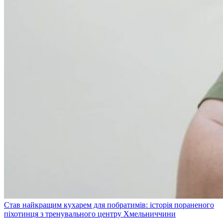
Став найкращим кухарем для побратимів: історія пораненого
піхотинця з тренувального центру Хмельниччини