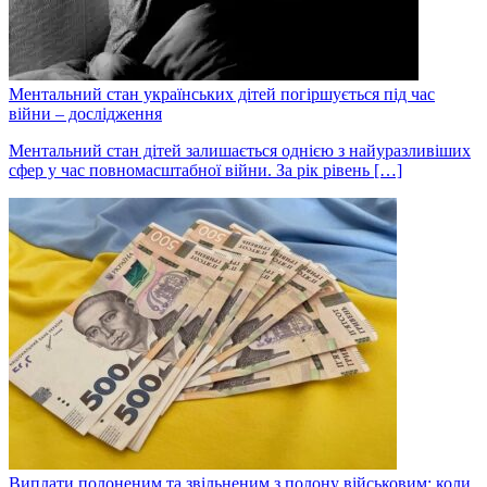
Ментальний стан українських дітей погіршується під час
війни – дослідження
Ментальний стан дітей залишається однією з найуразливіших
сфер у час повномасштабної війни. За рік рівень […]
Виплати полоненим та звільненим з полону військовим: коли,