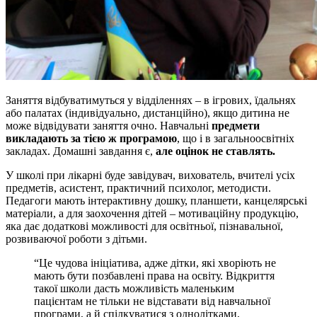
Заняття
відбуватимуться
у відділеннях – в ігрових, їдальнях
або палатах (індивідуально, дистанційно), якщо дитина не
може відвідувати заняття очно. Навчальні
предмети
викладають за тією ж програмою
, що і в загальноосвітніх
закладах. Домашні завдання є,
але
оцінок не ставлять.
У школі при лікарні буде завідувач, вихователь, вчителі усіх
предметів, асистент, практичний психолог, методисти.
Педагоги мають інтерактивну дошку, планшети, канцелярські
матеріали, а для заохочення дітей – мотиваційну продукцію,
яка дає додаткові можливості для освітньої, пізнавальної,
розвиваючої роботи з дітьми.
“Це чудова ініціатива, адже дітки, які хворіють не
мають бути позбавлені права на освіту. Відкриття
такої школи дасть можливість маленьким
пацієнтам не тільки не відставати від навчальної
програми, а й спілкуватися з однолітками,