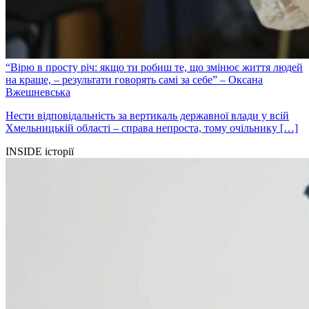
“Вірю в просту річ: якщо ти робиш те, що змінює життя людей
на краще, – результати говорять самі за себе” – Оксана
Вжешневська
Нести відповідальність за вертикаль державної влади у всій
Хмельницькій області – справа непроста, тому очільнику […]
INSIDE історії