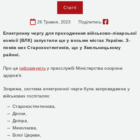
Статті
26 Травня, 2023
Поділитись
Електронну чергу для проходження військово-лікарської
комісії (ВЛК) запустили ще у восьми містах України. З-
поміж них Старокостянтинів, що у Хмельницькому
районі.
Про це
інформують
у пресслужбі Міністерства охорони
здоров’я.
Зокрема, система електронної черги була запроваджена у
військових госпіталях:
Старокостянтинова,
Десни,
Дніпра,
Миколаєва,
Білої Церкви,