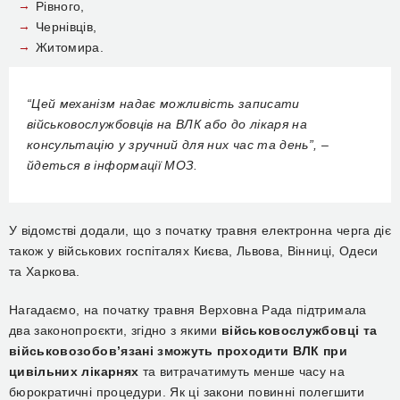
Рівного,
Чернівців,
Житомира.
“Цей механізм надає можливість записати
військовослужбовців на ВЛК або до лікаря на
консультацію у зручний для них час та день”, –
йдеться в інформації МОЗ.
У відомстві додали, що з початку травня електронна черга діє
також у військових госпіталях Києва, Львова, Вінниці, Одеси
та Харкова.
Нагадаємо,
на початку травня Верховна Рада підтримала
два законопроєкти,
згідно з якими
в
ійськовослужбовці та
військовозобов’язані зможуть проходити ВЛК при
цивільних лікарнях
та витрачатимуть менше часу на
бюрократичні процедури.
Я
к ці закони повинні полегшити