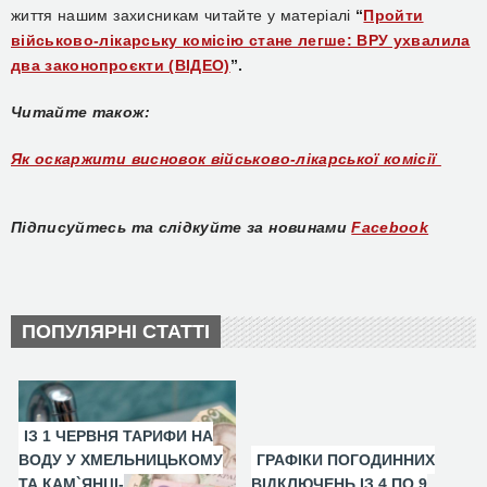
життя нашим захисникам
читайте у матеріалі
“
Пройти
військово-лікарську комісію стане легше: ВРУ ухвалила
два законопроєкти (ВІДЕО)
”.
Читайте також:
Як оскаржити висновок військово-лікарської комісії
Підписуйтесь та слідкуйте за новинами
Facebook
ПОПУЛЯРНІ СТАТТІ
ІЗ 1 ЧЕРВНЯ ТАРИФИ НА
ВОДУ У ХМЕЛЬНИЦЬКОМУ
ГРАФІКИ ПОГОДИННИХ
ТА КАМ`ЯНЦІ-
ВІДКЛЮЧЕНЬ ІЗ 4 ПО 9