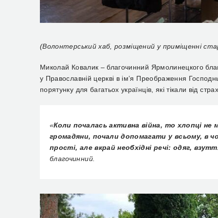
(Волонтерський хаб, розміщений у приміщенні ста
Миколай Ковалик – благочинний Ярмолинецкого благ
у Православній церкві в ім’я Преображення Господн
порятунку для багатьох українців, які тікали від стр
«
Коли почалась активна війна, то хлопці не м
громадяни, почали допомагати у всьому, в ч
прості, але вкрай необхідні речі: одяг, взу
благочинний.