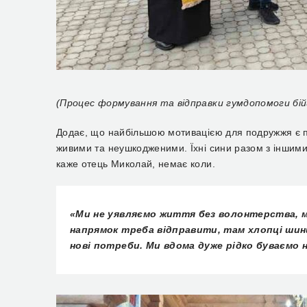
(Процес формування та відправки гумдопомоги бі
Додає, що найбільшою мотивацією для подружжя є пе
живими та неушкодженими. Їхні сини разом з іншим
каже отець Миколай, немає коли.
«Ми не уявляємо життя без волонтерства, м
напрямок треба відправити, там хлопці шини
нові потреби. Ми вдома дуже рідко буваємо 