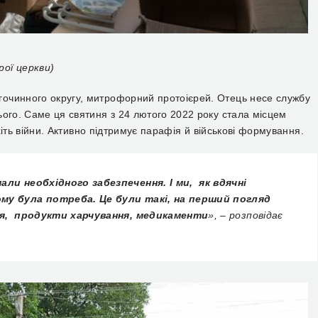
рої церкви)
очинного округу, митрофорний протоієрей. Отець несе службу
ього. Саме ця святиня з 24 лютого 2022 року стала місцем
ахіть війни. Активно підтримує парафія й військові формування.
али необхідного забезпечення. І ми, як вдячні
ому була потреба. Це були такі, на перший погляд
ття, продукти харчування, медикаменти
», – розповідає