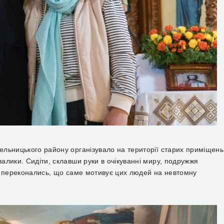
льницького району організувало на території старих приміщень
алики. Сидіти, склавши руки в очікуванні миру, подружжя
и переконались, що саме мотивує цих людей на невтомну