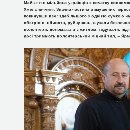
Майже пів мільйона українців з початку повном
Хмельниччині. Значна частина вимушених пересе
покинувши все: здебільшого з однією сумкою на
обстрілів, вбивств, руйнувань, шукали безпечног
волонтери, допомагали з житлом, годували, під
досі тримають волонтерський міцний тил, – Яр