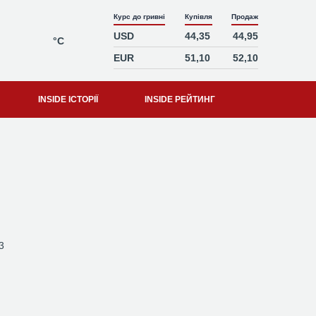
Курс до гривні
Купівля
Продаж
USD
44,35
44,95
°C
EUR
51,10
52,10
INSIDE ІСТОРІЇ
INSIDE РЕЙТИНГ
3