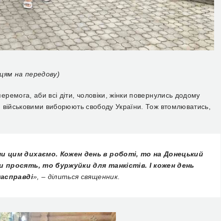
йцям на передову)
ремога, аби всі діти, чоловіки, жінки повернулись додому
и військовими виборюють свободу України. Тож втомлюватись,
и цим дихаємо. Кожен день в роботі, то на Донецький
 просять, то буржуйки для танкістів. І кожен день
насправді
», – ділиться священник.