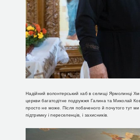
Надійний волонтерський хаб в селищі Ярмолинці Хме
церкви багатодітне подружжя Галина та Миколай Ков
просто не може. Після побаченого й почутого тут м
підтримку і переселенців, і захисників.