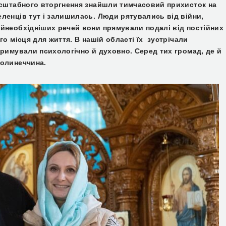
асштабного вторгнення знайшли тимчасовий прихисток на
ленців тут і залишилась. Люди рятувались від війни,
йнеобхідніших речей вони прямували подалі від постійних
о місця для життя. В нашій області їх зустрічали
тримували психологічно й духовно. Серед тих громад, де й
молинеччина.