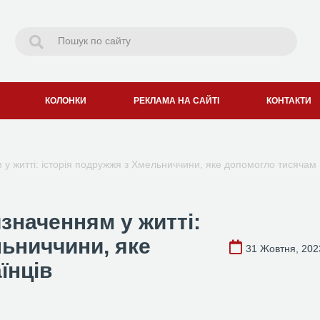
КОЛОНКИ
РЕКЛАМА НА САЙТІ
КОНТАКТИ
у житті: історія подружжя з Хмельниччини, яке допомогло тисячам
значенням у житті:
льниччини, яке
31 Жовтня, 202
їнців