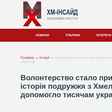
НОВИНИ
РУБРИКИ
ІНТЕРВ’Ю
Головна
→
Історії
→
Волонтерство стало призначенням 
українців
Волонтерство стало при
історія подружжя з Хме
допомогло тисячам укра