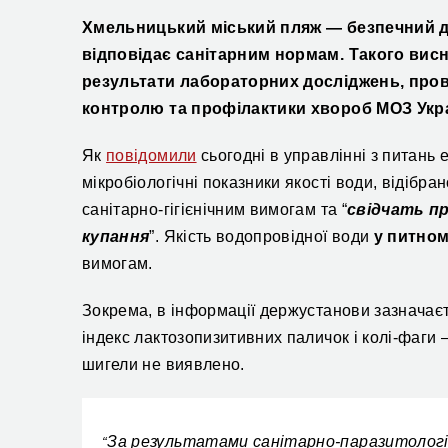
Хмельницький міський пляж — безпечний д
відповідає санітарним нормам.
Так
ого висн
результати
лабораторних досліджень,
про
контролю та профілактики хвороб МОЗ Укра
Як
повідомили
сьогодні в управлінні з питань 
мікробіологічні показники якості води, відібра
санітарно-гігієнічним вимогам та “
свідчать п
купання
”. Якість водопровідної води
у питно
вимогам.
Зокрема, в інформації держустанови зазначаєт
індекс лактозопизитивних паличок і колі-фаги 
шигели не виявлено.
За результатами санітарно-паразитологіч
“