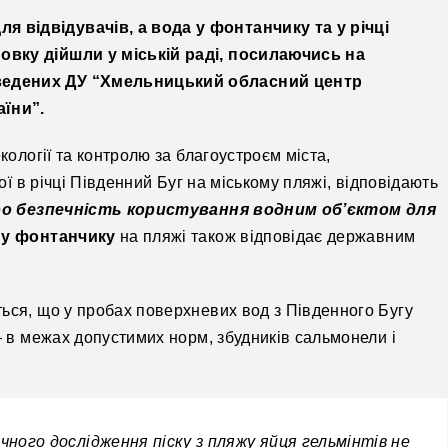
ля відвідувачів,
а вода у фонтанчику та у річці
овку дійшли у міській раді, посилаючись на
ведених ДУ “Хмельницький
обласний центр
їни”.
екології та контролю за благоустроєм міста,
ної в річці Південний Буг на міському пляжі, відповідають
ро безпечність користування водним об’єктом для
му фонтанчику
на пляжі також відповідає державним
ься, що у пробах поверхневих вод з Південного Бугу
– в межах допустимих норм, збудників сальмонели і
ного дослідження піску з пляжу яйця гельмінтів не