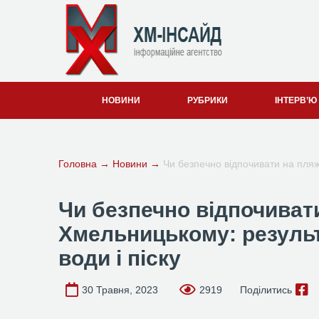
НОВИНИ
РУБРИКИ
ІНТЕРВ’Ю
Головна
→
Новини
→
Чи безпечно відпочивати на пляж
Чи безпечно відпочивати
Хмельницькому: резуль
води і піску
30 Травня, 2023
2919
Поділитись