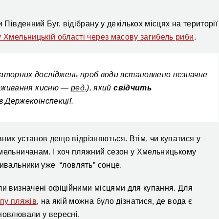
 Південний Буг, відібрану у декількох місцях на території
у Хмельницькій області через масову загибель риби
.
торних досліджень проб води встановлено незначне
поживання кисню —
ред
.), який
свідчить
 в Держекоінспекції.
них установ дещо відрізняються. Втім, чи купатися у
ельничанам. І хоч пляжний сезон у Хмельницькому
чивальники уже “ловлять” сонце.
ли визначені офіційними місцями для купання. Для
пу пляжів
, на якій можна було дізнатися, де вода є
 оновлювали у вересні.