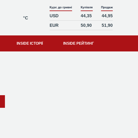
Курс до гривні
Купівля
Продаж
USD
44,35
44,95
°C
EUR
50,90
51,90
INSIDE ІСТОРІЇ
INSIDE РЕЙТИНГ