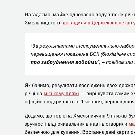
Нагадаємо, майже одночасно воду з тієї ж річки
Хмельницького,
дослідили в Держекоінспекції 
За результатами інструментально-лабора
“
перевищення показника БСК (біохімічне с
про забруднення водойми
”, – повідомили
Як бачимо, результати досліджень двох держав
річці на
міському пляжі
— вирішувати самим хм
офіційно відкривається 1 червня, перші відпо
Додамо, що торік на Хмельниччині 9 пляжів бу
зручності відпочивальників навіть створили
ма
безпечною для купання. Востаннє дані карти