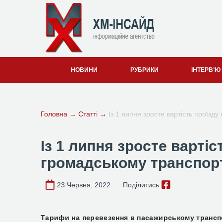
НОВИНИ
РУБРИКИ
ІНТЕРВ’Ю
Головна
→
Статті
→
Із 1 липня зросте вартість проїзд
Із 1 липня зросте вартіс
громадському транспор
23 Червня, 2022
Поділитись
Тарифи на перевезення в пасажирському транспо