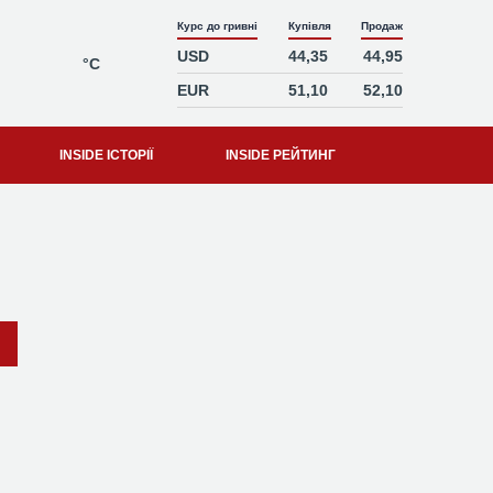
Курс до гривні
Купівля
Продаж
USD
44,35
44,95
°C
EUR
51,10
52,10
INSIDE ІСТОРІЇ
INSIDE РЕЙТИНГ