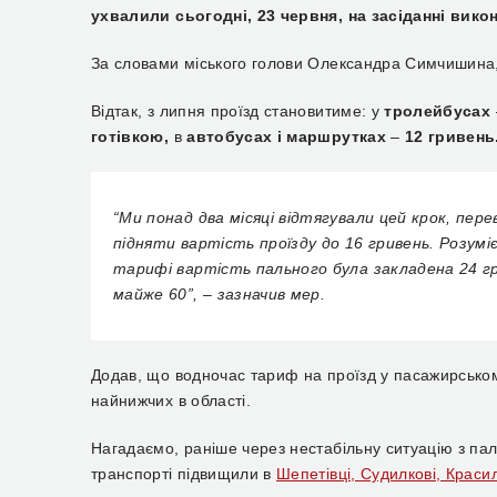
ухвалили сьогодні, 23 червня, на засіданні вико
За словами міського голови Олександра Симчишина
Відтак, з липня проїзд становитиме: у
тролейбусах
готівкою,
в
автобусах і маршрутках
–
12 гривень
“Ми понад два місяці відтягували цей крок, пере
підняти вартість проїзду до 16 гривень. Розум
тарифі вартість пального була закладена 24 гри
майже 60”, – зазначив мер.
Додав, що водночас тариф на проїзд у пасажирсько
найнижчих в області.
Нагадаємо, раніше через н
естабільну ситуацію з п
транспорті підвищили в
Шепетівці, Судилкові, Красил