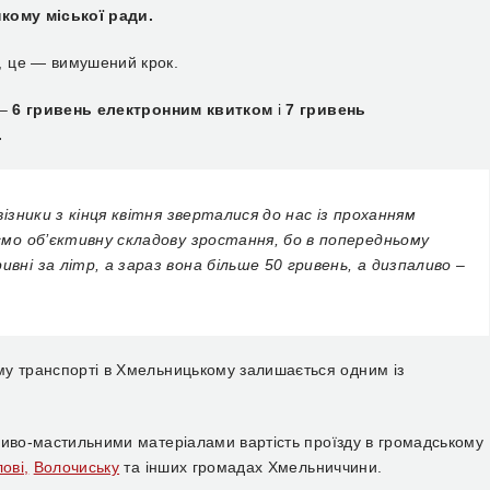
нкому міської ради.
, це — вимушений крок.
–
6 гривень електронним квитком
і
7 гривень
.
візники з кінця квітня зверталися до нас із проханням
іємо об’єктивну складову зростання, бо в попередньому
вні за літр, а зараз вона більше 50 гривень, а дизпаливо –
му транспорті в Хмельницькому залишається одним із
аливо-мастильними матеріалами
вартість проїзду в громадському
ові,
Волочиську
та інших громадах Хмельниччини.