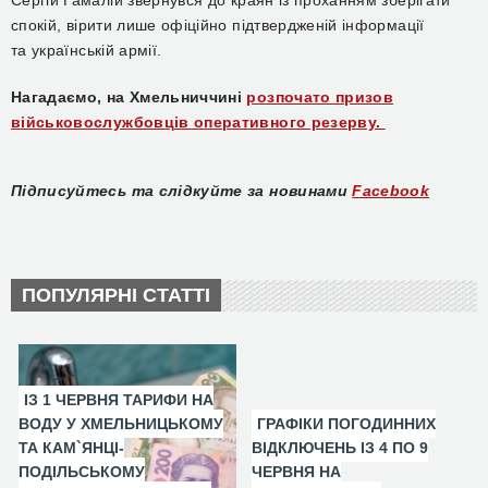
Сергій Гамалій звернувся до краян із проханням зберігати
спокій,
вірити лише офіційно підтвердженій інформації
та
українській армії.
Нагадаємо, на Хмельниччині
розпочато призов
військовослужбовців оперативного резерву.
Підписуйтесь та слідкуйте за новинами
Facebook
ПОПУЛЯРНІ СТАТТІ
ІЗ 1 ЧЕРВНЯ ТАРИФИ НА
ВОДУ У ХМЕЛЬНИЦЬКОМУ
ГРАФІКИ ПОГОДИННИХ
ТА КАМ`ЯНЦІ-
ВІДКЛЮЧЕНЬ ІЗ 4 ПО 9
ПОДІЛЬСЬКОМУ
ЧЕРВНЯ НА