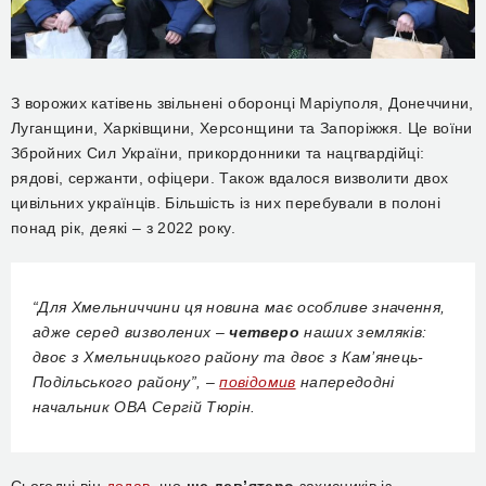
З ворожих катівень звільнені оборонці Маріуполя, Донеччини,
Луганщини, Харківщини, Херсонщини та Запоріжжя. Це воїни
Збройних Сил України, прикордонники та нацгвардійці:
рядові, сержанти, офіцери. Також вдалося визволити двох
цивільних українців. Більшість із них перебували в полоні
понад рік, деякі – з 2022 року.
“Для Хмельниччини ця новина має особливе значення,
адже серед визволених –
четверо
наших земляків:
двоє з Хмельницького району та двоє з Кам’янець-
Подільського району”, –
повідомив
напередодні
начальник ОВА Сергій Тюрін.
Сьогодні він
додав
, що
ще дев’ятеро
захисників із