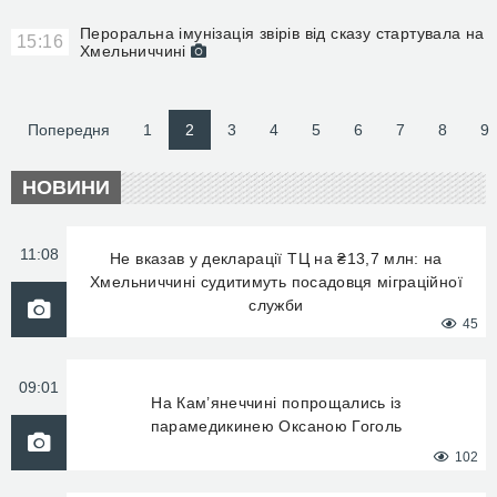
Пероральна імунізація звірів від сказу стартувала на
15:16
Хмельниччині
Попередня
1
2
3
4
5
6
7
8
9
НОВИНИ
11:08
Не вказав у декларації ТЦ на ₴13,7 млн: на
Хмельниччині судитимуть посадовця міграційної
служби
45
09:01
На Кам’янеччині попрощались із
парамедикинею Оксаною Гоголь
102