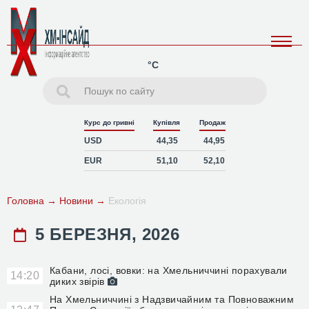
°C
Курс до гривні
Купівля
Продаж
USD
44,35
44,95
EUR
51,10
52,10
Головна
→
Новини
→
Екологія
5 БЕРЕЗНЯ, 2026
Кабани, лосі, вовки: на Хмельниччині порахували
14:20
диких звірів
На Хмельниччині з Надзвичайним та Повноважним