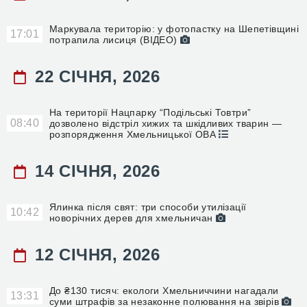
Маркувала територію: у фотопастку на Шепетівщині
17:01
потрапила лисиця (ВІДЕО)
22 СІЧНЯ, 2026
На території Нацпарку “Подільські Товтри”
08:40
дозволено відстріл хижих та шкідливих тварин —
розпорядження Хмельницької ОВА
14 СІЧНЯ, 2026
Ялинка після свят: три способи утилізації
10:42
новорічних дерев для хмельничан
12 СІЧНЯ, 2026
До ₴130 тисяч: екологи Хмельниччини нагадали
13:31
суми штрафів за незаконне полювання на звірів