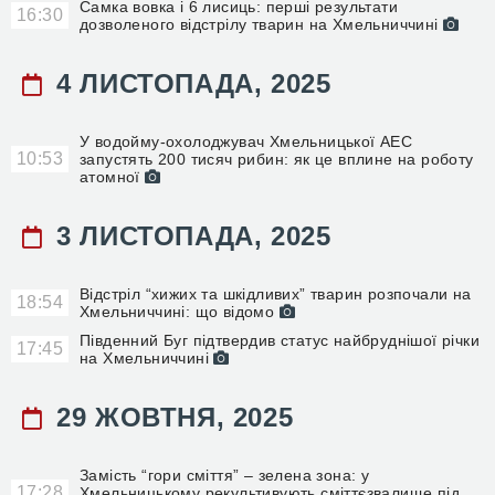
Самка вовка і 6 лисиць: перші результати
16:30
дозволеного відстрілу тварин на Хмельниччині
4 ЛИСТОПАДА, 2025
У водойму-охолоджувач Хмельницької АЕС
10:53
запустять 200 тисяч рибин: як це вплине на роботу
атомної
3 ЛИСТОПАДА, 2025
Відстріл “хижих та шкідливих” тварин розпочали на
18:54
Хмельниччині: що відомо
Південний Буг підтвердив статус найбруднішої річки
17:45
на Хмельниччині
29 ЖОВТНЯ, 2025
Замість “гори сміття” – зелена зона: у
17:28
Хмельницькому рекультивують сміттєзвалище під