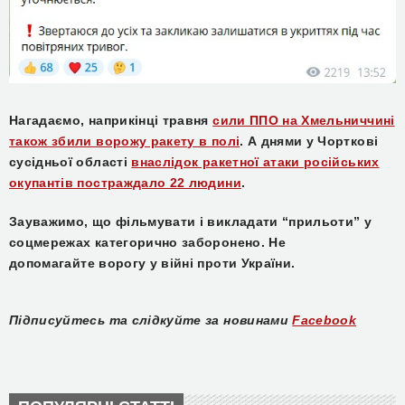
​Нагадаємо, наприкінці травня
сили ППО на Хмельниччині
також збили ворожу ракету в полі
. А днями у Чорткові
сусідньої області
внаслідок ракетної атаки російських
окупантів постраждало 22 людини
.
Зауважимо, що
фільмувати
і викладати
“прильоти”
у
соцмереж
ах
категорично заборон
ено.
Не
допомагай
те
ворогу у війні проти України.
Підписуйтесь та слідкуйте за новинами
Facebook