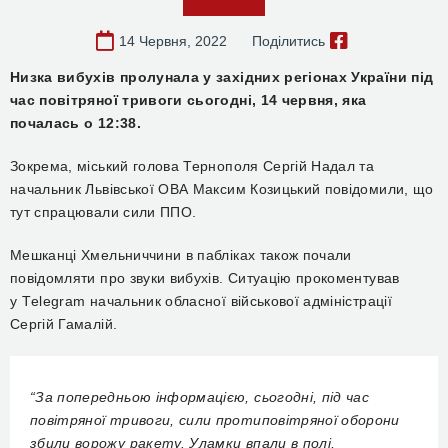
14 Червня, 2022
Поділитись
Низка вибухів пролунала у західних регіонах України під
час повітряної тривоги сьогодні, 14 червня, яка
почалась о 12:38.
Зокрема, міський голова Тернополя Сергій Надал та
начальник Львівської ОВА Максим Козицький повідомили, що
тут спрацювали сили ППО.
Мешканці Хмельниччини в пабліках також почали
повідомляти про звуки вибухів. Ситуацію прокоментував
у
Т
elegram
начальник обласної військової адміністрації
Сергій Гамалій.
“За попередньою інформацією, сьогодні, під час
повітряної тривоги, сили протиповітряної оборони
збили ворожу ракету. Уламки впали в полі,