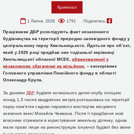
Кримінал
1 Липня, 2026
1791
Поділитись
Працівники ДБР розслідують факт незаконного
будівництва на території природно-заповідного фонду у
центральному парку Хмельницького. Йдеться про об’єкт,
який у 2020 році придбав син тодішньої керівниці
Хмельницької обласної МСЕК,
обвинуваченої у
незаконному збагаченні на мільйони
, – екскерівник
Головного управління Пенсійного фонду в області
Олександр Крупа.
За даними
ДБР
, будівля колишнього диско-клубу площею
понад 1,3 тисячі квадрвтних метрів розташована на території
парку-пам’ятки садово-паркового мистецтва місцевого
значення імені Михайла Чекмана. Після її придбання нові
власники отримали в користування земельну ділянку, однак
мали право лише на реконструкцію існуючої будівлі без зміни