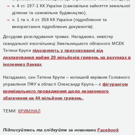
ч. 4 ст. 197-1 КК України (самовільне зайняття земельної
ділянки та самовільне будівництво),
ч. 1 та ч. 4 ст. 358 КК України (підроблення та
використання підроблених документів).
Досудове розслідування триває. Нагадаємо, невістку
скандальної ексочільниці Хмельницького обласного МСЕК
Тетяни Крупи
підозрюють у приховуванні від
декларування майже 20 мільйонів гривень на рахунках в
іноземних банках
.
Нагадаємо, син Тетяни Крупи – колишній керівник Головного
управління ПФУ в області Олександр Крупа – є
фігурантом
кримінального провадження щодо незаконного
збагачення на 44 мільйони гривень.
ТЕМИ:
КРИМІНАЛ
Підписуйтесь та слідкуйте за новинами
Facebook