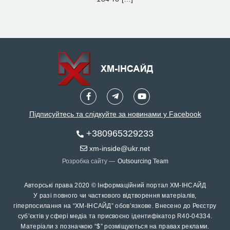
Підписуйтесь та слідкуйте за новинами у Facebook
+380965329233
xm-inside@ukr.net
Розробка сайту —
Outsourcing Team
Авторські права 2020 © Інформаційний портал ХМ-ІНСАЙД
У разі повного чи часткового відтворення матеріалів,
гіперпосилання на “ХМ-ІНСАЙД” обов’язкове. Внесено до Реєстру
суб’єктів у сфері медіа та присвоєно ідентифікатор R40-04334.
Матеріали з позначкою “$” розміщуються на правах реклами.