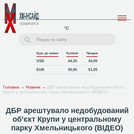
°C
Курс до гривні
Купівля
Продаж
USD
44,35
44,95
EUR
50,95
51,95
Головна
→
Новини
→
ДБР арештувало недобудований об’єкт
Крупи у центральному парку Хмельницького (ВІДЕО)
ДБР арештувало недобудований
об’єкт Крупи у центральному
парку Хмельницького (ВІДЕО)