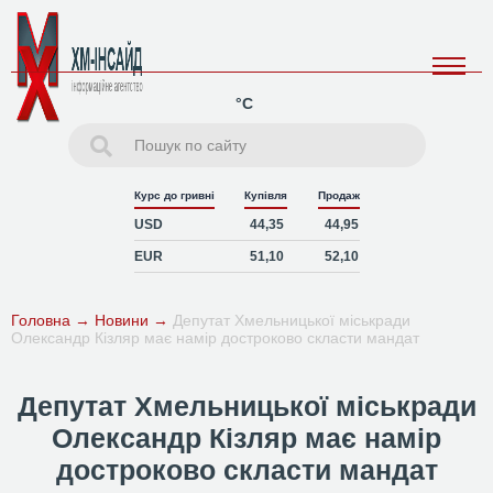
°C
Курс до гривні
Купівля
Продаж
USD
44,35
44,95
EUR
51,10
52,10
Головна
→
Новини
→
Депутат Хмельницької міськради
Олександр Кізляр має намір достроково скласти мандат
Депутат Хмельницької міськради
Олександр Кізляр має намір
достроково скласти мандат