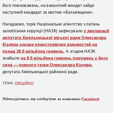
його повноважень, на вакантний мандат зайде
наступний кандидат за квотою «Батьківщини».
Нагадаємо, торік Національне агентство з питань
запобігання корупції (НАЗК) зафіксувало
у декларації
депутата Хмельницької міської ради Олександра
Кізляра ознаки недостовірних відомостей на
понад 38,8 мільйона гривень
. А згодом НАЗК
знайшло
на 8,6 мільйона гривень порушень у його
сина — повного тезки Олександра Кізляра
,
депутата Хмельницької районної ради.
ТЕМА:
ОФІЦІЙНО
Підписуйтесь та слідкуйте за новинами
Facebook