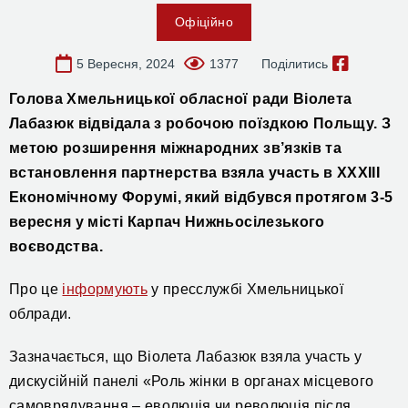
Офіційно
5 Вересня, 2024
1377
Поділитись
Г
о
лова
Хмельницької
обласної ради Віолета
Лабазюк відвідала з робочою поїздкою Польщу. З
метою розширення міжнародних зв’язків та
встановлення партнерства
взяла участь в
ХХХІIІ
Економічно
му
Форум
і
, який відбувся протягом 3-5
вересня у місті Карпач Нижньосілезького
воєводства
.
Про це
інформують
у пресслужбі Хмельницької
облради.
Зазначається, що
Віолета Лабазюк взяла участь у
дискусійній панелі «Роль жінки в органах місцевого
самоврядування – еволюція чи революція після