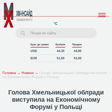
°C
Курс до гривні
Купівля
Продаж
USD
44,35
44,95
EUR
51,00
52,00
Головна
→
Новини
→
Голова Хмельницької облради виступила
на Економічному Форумі у Польщі
Голова Хмельницької облради
виступила на Економічному
Форумі у Польщі