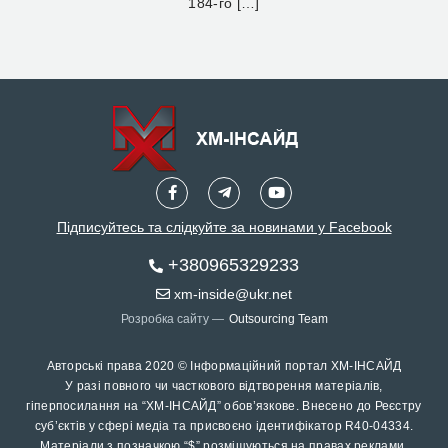
184-го […]
Підписуйтесь та слідкуйте за новинами у Facebook
+380965329233
xm-inside@ukr.net
Розробка сайту —
Outsourcing Team
Авторські права 2020 © Інформаційний портал ХМ-ІНСАЙД
У разі повного чи часткового відтворення матеріалів,
гіперпосилання на “ХМ-ІНСАЙД” обов’язкове. Внесено до Реєстру
суб’єктів у сфері медіа та присвоєно ідентифікатор R40-04334.
Матеріали з позначкою “$” розміщуються на правах реклами.