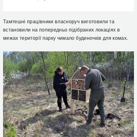
Тамтешні працівники власноруч виготовили та
встановили на попередньо підібраних локаціях в
межах території парку чимало будиночків для комах.