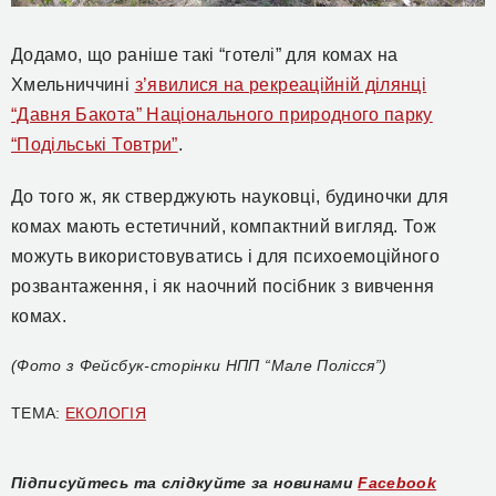
Додамо, що раніше такі “готелі” для комах на
Хмельниччині
з’явилися на рекреаційній ділянці
“Давня Бакота” Національного природного парку
“Подільські Товтри”
.
До того ж, як стверджують науковці, будиночки для
комах мають естетичний, компактний вигляд. Тож
можуть використовуватись і для психоемоційного
розвантаження, і як наочний посібник з вивчення
комах.
(Фото з Фейсбук-сторінки НПП “Мале Полісся”)
ТЕМА:
ЕКОЛОГІЯ
Підписуйтесь та слідкуйте за новинами
Facebook