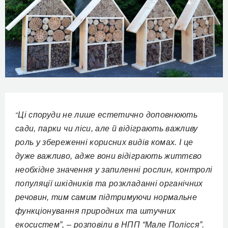
Ці споруди не лише естетично доповнюють
“
сади, парки чи ліси, але й відіграють важливу
роль у збереженні корисних видів комах. І це
дуже важливо, адже вони відіграють життєво
необхідне значення у запиленні рослин, контролі
популяції шкідників та розкладанні органічних
речовин, тим самим підтримуючи нормальне
функціонування природних та штучних
екосистем”, – розповіли в НПП “Мале Полісся”.