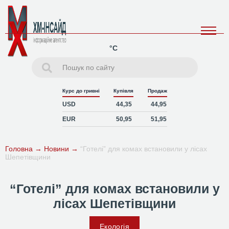
°C
Курс до гривні
Купівля
Продаж
USD
44,35
44,95
EUR
50,95
51,95
Головна
→
Новини
→
“Готелі” для комах встановили у лісах
Шепетівщини
“Готелі” для комах встановили у
лісах Шепетівщини
Екологія