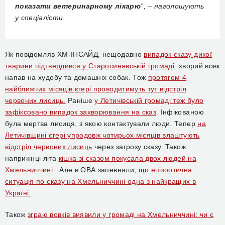
показати ветеринарному лікарю
”, – наголошують
у спеціалісти.
Як повідомляв ХМ-ІНСАЙД, нещодавно
в
ипадок сказу дикої
тварини підтвердився у Старосинявській громаді
: хворий вовк
напав на худобу та домашніх собак. Тож
протягом 4
найближчих місяців єгері проводитимуть тут відстріл
червоних лисиць.
Раніше
у Летичівській громаді теж було
зафіксовано випадок захворювання на сказ
. Інфікованою
була мертва лисиця, з якою контактували люди. Тепер
на
Летичівщині єгері упродовж чотирьох місяців влаштують
відстріл червоних лисиць
через загрозу сказу. Також
наприкінці літа
кішка зі сказом покусала двох людей на
Хмельниччині.
Але в ОВА запевняли, що
епізоотична
ситуація по сказу на Хмельниччині одна з найкращих в
Україні.
Також
зграю вовків виявили у громаді на Хмельниччині: чи є