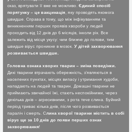
сказ, врятувати її вже не можливо.
Єдиний спосіб
порятунку – це вакцинація
, яку проводять якомога
швидше. Справа в тому, що між інфікуванням та
виникненням перших проявів хвороби у людей
проходить від 12 днів до 6 місяців, інколи рік. Все
залежить від місця укусу: чим ближче до голови, тим
швидше вірус проникне в мозок.
У дітей захворювання
розвивається швидше.
Головна ознака хворих тварин – зміна поведінки.
Дикі тварини втрачають обережність, з’являються в
населених пунктах, місцях випасу і утримання худоби,
нападають на людей та тварин. Домашні тварини не
приймають звичайної їжі, стають неспокійними, через
декілька днів – агресивними, з рота тече слина. Буйний
період триває кілька днів, після чого розвивається
параліч і смерть. С
лина хворої тварини містить в собі
вірус ще за 10 днів до появи перших ознак
захворювання
!