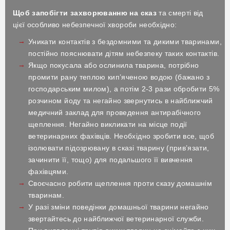
Щоб запобігти захворюванню на сказ
та смерті від
цієї особливо небезпечної хвороби необхідно:
Уникати контактів з бездомними та дикими тваринами,
постійно пояснювати дітям небезпеку таких контактів.
Якщо покусала або ослинила тварина, потрібно
промити рану теплою кип’яченою водою (бажано з
господарським милом), а потім 2-3 рази обробити 5%
розчином йоду та негайно звернутись в найближчий
медичний заклад для проведення антирабічного
щеплення. Негайно викликати на місце події
ветеринарних фахівців. Необхідно зробити все, щоб
ізолювати підозрювану в сказі тварину (прив’язати,
зачинити її, тощо) для подальшого її вивчення
фахівцями.
Своєчасно робити щеплення проти сказу домашнім
тваринам.
У разі зміни поведінки домашньої тварини негайно
звертайтесь до найближчої ветеринарної служби.