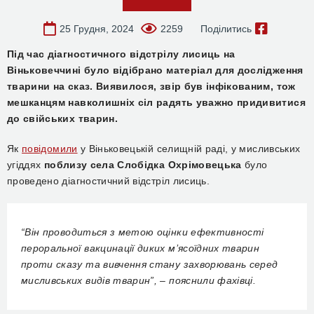
25 Грудня, 2024
2259
Поділитись
Під час діагностичного відстрілу лисиць на
Віньковеччині було відібрано матеріал для дослідження
тварини на сказ. Виявилося, звір був інфікованим, тож
мешканцям навколишніх сіл радять уважно придивитися
до свійських тварин.
Як
повідомили
у Віньковецькій селищній раді, у мисливських
угіддях
поблизу села Слобідка Охрімовецька
було
проведено діагностичний відстріл лисиць.
“Він проводиться з метою оцінки ефективності
пероральної вакцинації диких м’ясоїдних тварин
проти сказу та вивчення стану захворювань серед
мисливських видів тварин”, – пояснили фахівці.