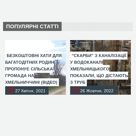
ПОПУЛЯРНІ СТАТТІ
БЕЗКОШТОВНІ ХАТИ ДЛЯ
“СКАРБИ” З КАНАЛІЗАЦІЇ:
БАГАТОДІТНИХ РОДИН
У ВОДОКАНАЛІ
ПРОПОНУЄ СІЛЬСЬКА
ХМЕЛЬНИЦЬКОГО
ГРОМАДА НА
ПОКАЗАЛИ, ЩО ДІСТАЮТЬ
ХМЕЛЬНИЧЧИНІ (ВІДЕО)
З ТРУБ
27 Квітня, 2021
26 Жовтня, 2022