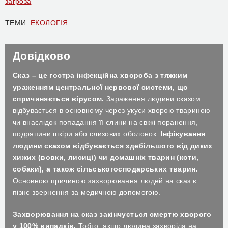
загроза
ТЕМИ:
ЕКОЛОГІЯ
Довідково
Сказ – це гостра інфекційна хвороба з тяжким
ураженням центральної нервової системи, що
спричиняється вірусом.
Зараження людини сказом
відбувається в основному через укуси хворою твариною
чи внаслідок попадання її слини на свіжі поранення,
подряпини шкіри або слизових оболонок.
Інфікування
людини сказом відбувається здебільшого від диких
хижих (вовки, лисиці) чи домашніх тварин (коти,
собаки), а також сільськогосподарських тварин.
Основною причиною захворювання людей на сказ є
пізнє звернення за медичною допомогою.
Захворювання на сказ закінчується смертю хворого
у 100% випадків.
Тобто, якщо людина захворіла на