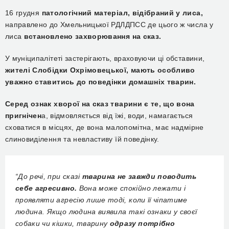
16 грудня
патологічний матеріал, відібраний у лиса,
направлено до Хмельницької РДЛДПСС де цього ж числа у
лиса
встановлено захворювання на сказ.
У муніципалітеті застерігають, враховуючи ці обставини,
жителі Слобідки Охрімовецької, мають особливо
уважно ставитись до поведінки домашніх тварин.
Серед ознак хворої на сказ тварини є те, що вона
пригнічен
а, відмовляється від їжі, води, намагається
сховатися в місцях, де вона малопомітна, має надмірне
слиновиділення та невластиву їй поведінку.
“До речі, при сказі
тварина не завжди поводить
себе агресивно.
Вона може спокійно лежати і
проявляти агресію лише тоді, коли її чіпатиме
людина. Якщо людина виявила такі ознаки у своєї
собаки чи кішки, тварину
одразу потрібно