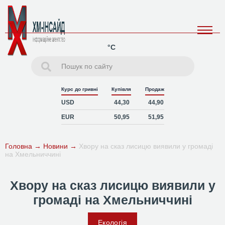
°C
Курс до гривні
Купівля
Продаж
USD
44,30
44,90
EUR
50,95
51,95
Головна
→
Новини
→
Хвору на сказ лисицю виявили у громаді
на Хмельниччині
Хвору на сказ лисицю виявили у
громаді на Хмельниччині
Екологія