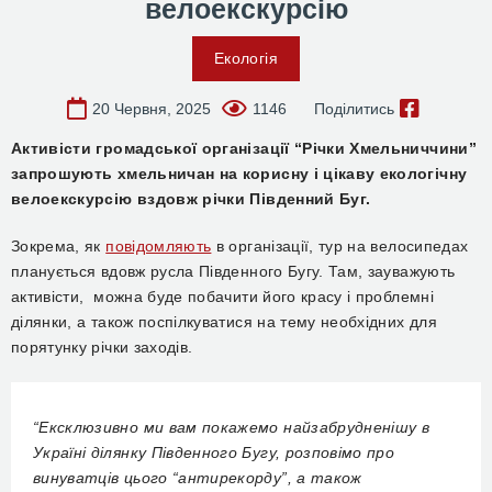
велоекскурсію
Екологія
20 Червня, 2025
1146
Поділитись
Активісти громадської організації “Річки Хмельниччини”
запрошують хмельничан на корисну і цікаву екологічну
велоекскурсію вздовж річки Південний Буг.
Зокрема, як
повідомляють
в організації, тур на велосипедах
планується вдовж русла Південного Бугу. Там, зауважують
активісти, можна буде побачити його красу і проблемні
ділянки, а також поспілкуватися на тему необхідних для
порятунку річки заходів.
“Ексклюзивно ми вам покажемо найзабрудненішу в
Україні ділянку Південного Бугу, розповімо про
винуватців цього “антирекорду”, а також