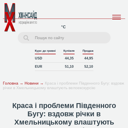
°C
Курс до гривні
Купівля
Продаж
USD
44,35
44,95
EUR
51,10
52,10
Головна
→
Новини
→
Краса і проблеми Південного Бугу: вздовж
річки в Хмельницькому влаштують велоекскурсію
Краса і проблеми Південного
Бугу: вздовж річки в
Хмельницькому влаштують