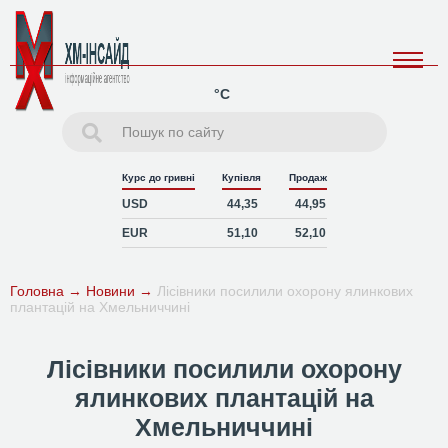
°C
Курс до гривні
Купівля
Продаж
USD
44,35
44,95
EUR
51,10
52,10
Головна
→
Новини
→
Лісівники посилили охорону ялинкових
плантацій на Хмельниччині
Лісівники посилили охорону
ялинкових плантацій на
Хмельниччині