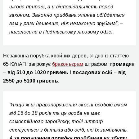
шкода природі, а й відповідальність перед
законом. Законно придбана ялинка обійдеться
вам у рази дешевше, ніж незаконно зрубана”, –
наголосили в Подільському лісовому офісі.
Незаконна порубка хвойних дерев, згідно із статтею
65 КУпАП, загрожує
браконьєрам
штрафом:
громадян
– від 510 до 1020 гривень
і
посадових осіб – від
2550 до 5100 гривень
.
Якщо ж ці правопорушення скоєні особою віком
“
від 16 до 18 років та ця особа не має
самостійного заробітку, тоді штраф
стягується з батьків або осіб, які їх заміняють.
А за
порушення порядку придбання чи збуту