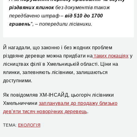
різдвяних ялинок
без документів також
передбачено штраф –
від 510 до 1700
гривень
”, – попередили лісівники.
Й нагадали, що з
аконно і без жодних проблем
різдвяне деревце можна придбати на
таких локаціях
у
лісництвах філії в Хмельницькій області.
Ціни на
ялинки,
запевняють лісівники,
залишаються
доступними.
Як повідомляв ХМ-ІНСАЙД, цьогоріч лісівники
Хмельниччини
запланували до продажу близько
дев’яти тисяч новорічних деревець
.
ТЕМА:
ЕКОЛОГІЯ