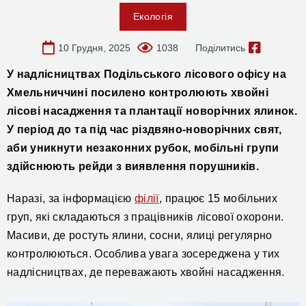
Екологія
10 Грудня, 2025
1038
Поділитись
У надлісництвах Подільськ
ого
лісов
ого
офіс
у
на
Хмельниччині
посилено контролюють хвойні
лісові насадження та плантації новорічних ялинок.
У період до та під час різдвяно-новорічних свят,
аби уникнути незаконних рубок, мобільні групи
здійснюють рейди з виявлення порушників.
Наразі, за інформацією
філії
, працює 15 мобільних
груп, які складаються з працівників лісової охорони.
М
асиви, де ростуть ялини, сосни, ялиці регулярно
контролюються. Особлива увага зосереджена у тих
надлісництвах, де переважають хвойні насадження.