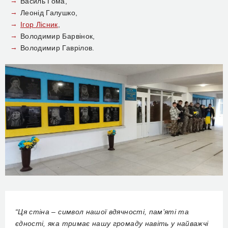
Василь Гома,
Леонід Галушко,
Ігор Лісник
,
Володимир Барвінок,
Володимир Гаврілов.
“Ця стіна – символ нашої вдячності, пам’яті та
єдності, яка тримає нашу громаду навіть у найважчі