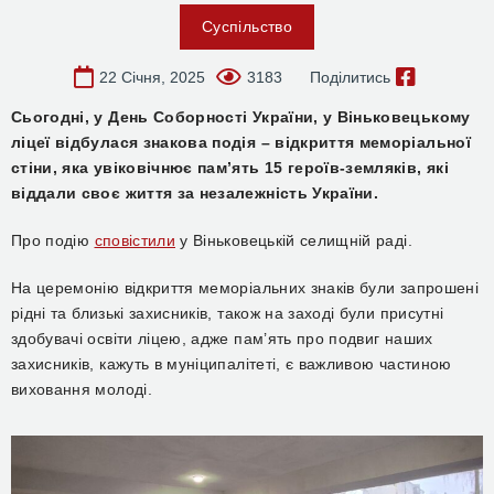
Суспільство
22 Січня, 2025
3183
Поділитись
Сьогодні, у День Соборності України, у Віньковецькому
ліцеї відбулася знакова подія – відкриття меморіальної
стіни, яка увіковічнює пам’ять 15 героїв-земляків, які
віддали своє життя за незалежність України.
Про подію
сповістили
у Віньковецькій селищній раді.
На церемонію відкриття меморіальних знаків були запрошені
рідні та близькі захисників, також на заході були присутні
здобувачі освіти ліцею, адже пам’ять про подвиг наших
захисників, кажуть в муніципалітеті, є важливою частиною
виховання молоді.