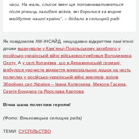
часи. На жаль, список імен ще поповнюватиметься
після річниць загибелі воїнів, які боролися за мирне
майбутнє нашої країни”, – додали в селищній раді.
Як повідомляв ХМ-ІНСАЙД, нещодавно відкриттям пам’ятної
дошки
вшанували у Кам’янці-Подільському загиблого у
російсько-українській війні військовослужбовця Володимира
Охоту.
А
у
селі Копачівка, що в Деражнянській громаді,
відбулося урочисте відкриття меморіальних дошок на честь
полеглих у російсько-українській війні земляків, воїнів
Збройних сил України – Івана Колесника, Миколи Гасюка,
Сергія Бондара та Ярослава Карпова
.
Вічна шана полеглим героям!
(Фото: Віньковецька селищна рада)
ТЕМИ:
СУСПІЛЬСТВО