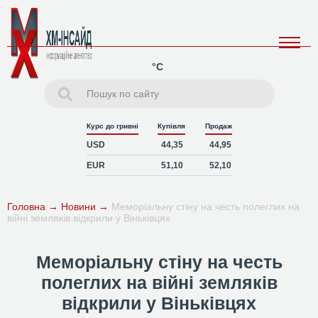
°C
Курс до гривні
Купівля
Продаж
USD
44,35
44,95
EUR
51,10
52,10
Головна
→
Новини
→
Меморіальну стіну на честь полеглих на
війні земляків відкрили у Віньківцях
Меморіальну стіну на честь
полеглих на війні земляків
відкрили у Віньківцях