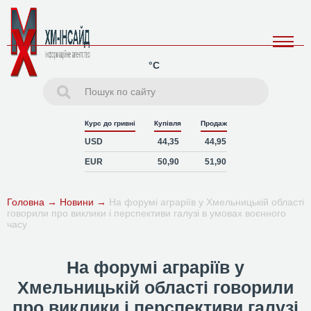
°C
Курс до гривні
Купівля
Продаж
USD
44,35
44,95
EUR
50,90
51,90
Головна
→
Новини
→
На форумі аграріїв у Хмельницькій області
говорили про виклики і перспективи галузі в умовах воєнного
часу
На форумі аграріїв у
Хмельницькій області говорили
про виклики і перспективи галузі