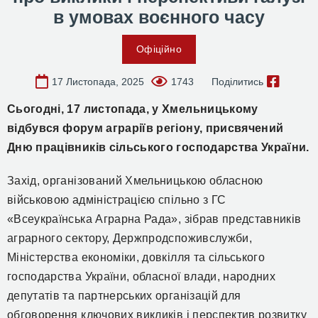
в умовах воєнного часу
Офіційно
17 Листопада, 2025
1743
Поділитись
Сьогодні, 17 листопада, у Хмельницькому
відбувся ф
орум аграріїв
регіону
, присвячений
Дню працівників сільського господарства України.
Захід, організован
ий
Хмельницькою обласною
військовою адміністрацією спільно з ГС
«Всеукраїнська Аграрна Рада», зібрав представників
аграрного сектору, Держпродспоживслужби,
Міністерства економіки, довкілля та сільського
господарства України
, обласної влади, народних
депутатів та партнерських організацій для
обговорення ключових викликів і перспектив розвитку