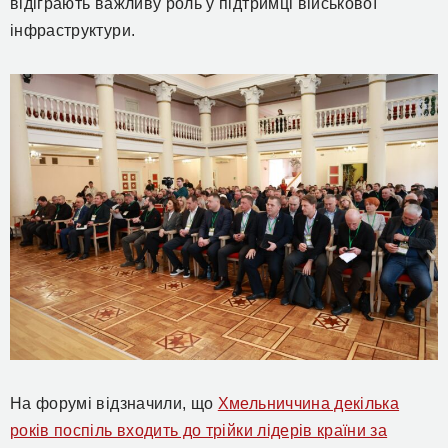
відіграють важливу роль у підтримці військової
інфраструктури.
На форумі відзначили, що
Хмельниччина декілька
років поспіль входить до трійки лідерів країни за