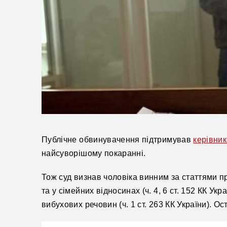
Публічне обвинувачення підтримував
керівни
найсуворішому покаранні.
Тож
суд визнав чоловіка винним за статтями п
та у сімейних відносинах (ч. 4, 6 ст. 152 КК Ук
вибухових речовин (ч. 1 ст. 263 КК України). О