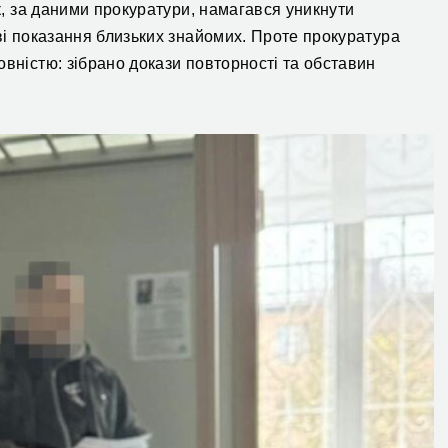
к
, за даними прокуратури, намагався уникнути
иві показання близьких знайомих. Проте прокуратура
овністю: зібрано докази повторності та обставин