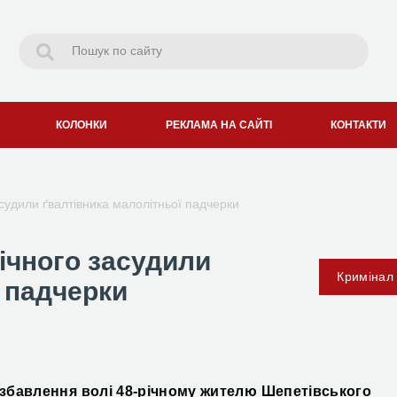
КОЛОНКИ
РЕКЛАМА НА САЙТІ
КОНТАКТИ
судили ґвалтівника малолітньої падчерки
ічного засудили
Кримінал
ї падчерки
збавлення волі 48-річному жителю Шепетівського