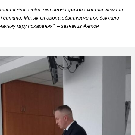
арання для особи, яка неодноразово чинила злочини
 дитини. Ми, як сторона обвинувачення, доклали
мальну міру покарання”, – зазначив Антон