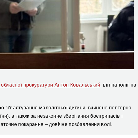
к обласної прокуратури Антон Ковальський
,
він
наполіг на
ро зґвалтування малолітньої дитини, вчинене повторно
раїни), а також за незаконне зберігання боєприпасів і
статочне покарання – довічне позбавлення волі.