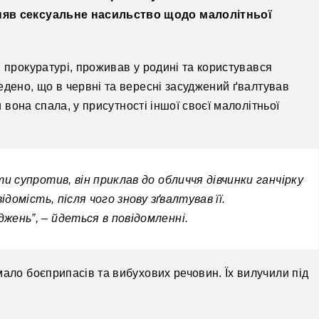
иняв сексуальне насильство щодо малолітньої
 прокуратурі, проживав у родині та користувався
едено
, що в червні та вересні засуджений ґвалтував
и вона спала, у присутності іншої своєї малолітньої
и супротив, він приклав до обличчя дівчинки ганчірку
ідомість, після чого знову зґвалтував її.
жень”, – йдеться в повідомленні.
мало боєприпасів та вибухових речовин. Їх вилучили під