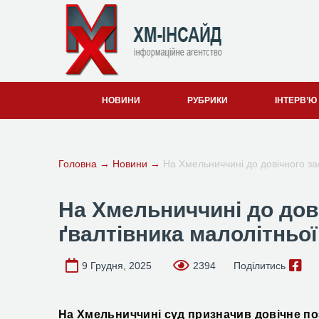
НОВИНИ
РУБРИКИ
ІНТЕРВ’Ю
Головна
→
Новини
→
На Хмельниччині до довічного за
На Хмельниччині до дов
ґвалтівника малолітньо
9 Грудня, 2025
2394
Поділитись
На Хмельниччині суд призначив довічне по