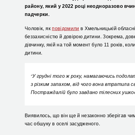
району, який у 2022 році неодноразово вч
падчерки.
Чоловік, як
повідомили
в Хмельницькій обласні
беззахисністю й довірою дитини. Зокрема, д
о
в
дівчинку, якій на той момент було 11 років, кол
дитини.
У грудні того ж року, намагаючись подолат
“
з різким запахом, від чого вона втратила св
Постраждалій було завдано тілесних ушкод
Виявилось, що він ще й незаконно зберігав чи
час обшуку
в оселі
засудженого.