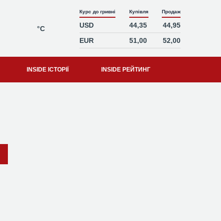
Курс до гривні
Купівля
Продаж
USD
44,35
44,95
°C
EUR
51,00
52,00
INSIDE ІСТОРІЇ
INSIDE РЕЙТИНГ