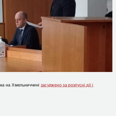
ька на Хмельниччині
засуджено за розпусні дії і