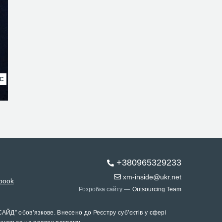
НС
+380965329233
xm-inside@ukr.net
book
Розробка сайту —
Outsourcing Team
САЙД” обов’язкове. Внесено до Реєстру суб’єктів у сфері