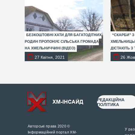
БЕЗКОШТОВНІ ХАТИ ДЛЯ БАГАТОДІТНИХ
“СКАРБИ” З
РОДИН ПРОПОНУЄ СІЛЬСЬКА ГРОМАДА
ХМЕЛЬНИЦЬК
НА ХМЕЛЬНИЧЧИНІ (ВІДЕО)
ДІСТАЮТЬ З 
27 Квітня, 2021
26 Жов
РЕДАКЦІЙНА
ПОЛІТИКА
Авторські права 2020 ©
У раз
Інформаційний портал ХМ-