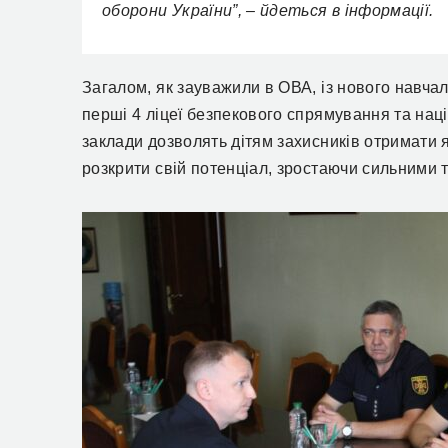
оборони України”, – йдеться в інформації.
Загалом, як зауважили в ОВА, із нового навча
перші 4 ліцеї безпекового спрямування та нац
заклади дозволять дітям захисників отримати як
розкрити свій потенціал, зростаючи сильними