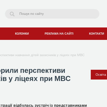
КОЛОНКИ
РЕКЛАМА НА САЙТІ
КОНТАКТИ
спективи навчання дітей захисників у ліцеях при МВС
орили перспективи
Освіта
ів у ліцеях при МВС
трації відбулась зустріч із представниками