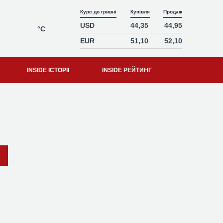
Курс до гривні
Купівля
Продаж
USD
44,35
44,95
°C
EUR
51,10
52,10
INSIDE ІСТОРІЇ
INSIDE РЕЙТИНГ