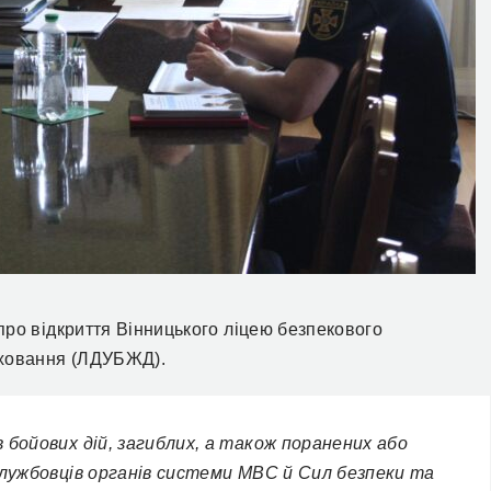
ро відкриття Вінницького ліцею безпекового
иховання (ЛДУБЖД).
 бойових дій, загиблих, а також поранених або
ослужбовців органів системи МВС й Сил безпеки та