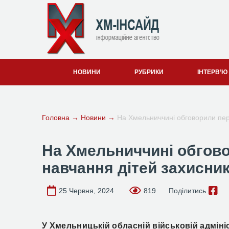
НОВИНИ
РУБРИКИ
ІНТЕРВ’Ю
Головна
→
Новини
→
На Хмельниччині обговорили пер
На Хмельниччині обгов
навчання дітей захисник
25 Червня, 2024
819
Поділитись
У Хмельницькій обласній військовій адмініс