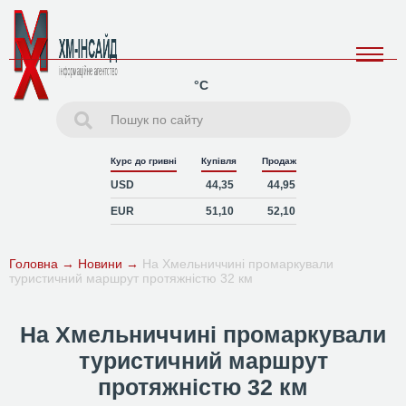
°C
Курс до гривні
Купівля
Продаж
USD
44,35
44,95
EUR
51,10
52,10
Головна
→
Новини
→
На Хмельниччині промаркували
туристичний маршрут протяжністю 32 км
На Хмельниччині промаркували
туристичний маршрут
протяжністю 32 км