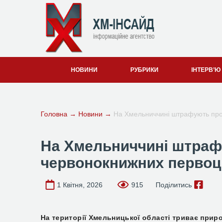
НОВИНИ
РУБРИКИ
ІНТЕРВ’Ю
Головна
→
Новини
→
На Хмельниччині штрафують прод
На Хмельниччині штраф
червонокнижних первоцв
1 Квітня, 2026
915
Поділитись
На території Хмельницької області триває прир