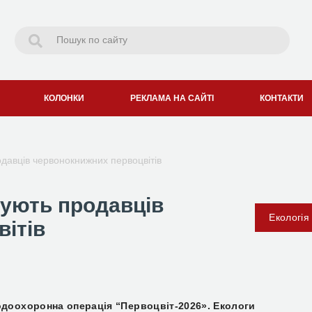
КОЛОНКИ
РЕКЛАМА НА САЙТІ
КОНТАКТИ
авців червонокнижних первоцвітів
ують продавців
Екологія
ітів
одоохоронна операція “Первоцвіт-2026». Екологи