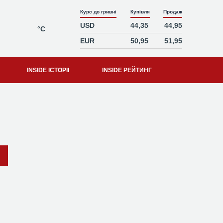
Курс до гривні
Купівля
Продаж
USD
44,35
44,95
°C
EUR
50,95
51,95
INSIDE ІСТОРІЇ
INSIDE РЕЙТИНГ