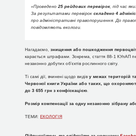
«Проведено
25 рейдових перевірок
, під час я
За результатами перевірок
складено 4 адмін
про адміністративні правопорушення. До прав
повідомляють екологи.
Нагадаємо,
знищення або пошкодження первоцві
карається штрафами. Зокрема, стаття 88-1 КУпАП 
незаконно добутих об’єктів рослинного світу.
Ті самі дії, вчинені щодо видів
у межах територій т
Червоної книги України або таких, що охороняю
до 3 655 грн з конфіскацією
.
Розмір компенсації за одну незаконно зібрану аб
ТЕМИ:
ЕКОЛОГІЯ
Підписуйтесь та слідкуйте за новинами
Faceb