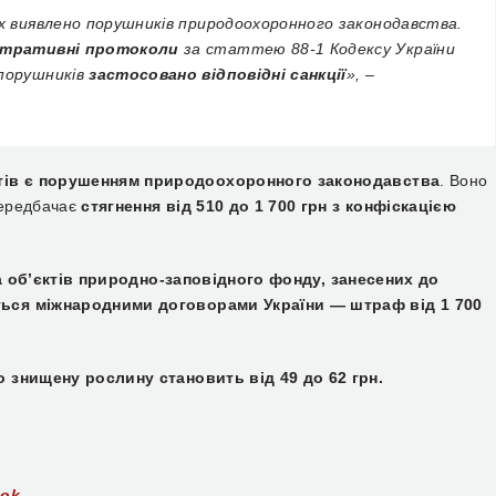
ких виявлено порушників природоохоронного законодавства.
істративні протоколи
за статтею 88-1 Кодексу України
опорушників
застосовано відповідні санкції
», –
тів є порушенням природоохоронного законодавства
. Воно
передбачає
стягнення від 510 до 1 700 грн з конфіскацією
а об’єктів природно-заповідного фонду, занесених до
ться міжнародними договорами України — штраф від 1 700
о знищену рослину становить від 49 до 62 грн.
ook