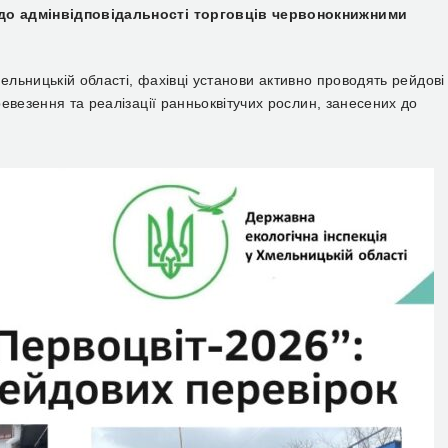
 до адмінвідповідальності торговців червонокнижними
мельницькій області, фахівці установи активно проводять рейдові
евезення та реалізації ранньоквітучих рослин, занесених до