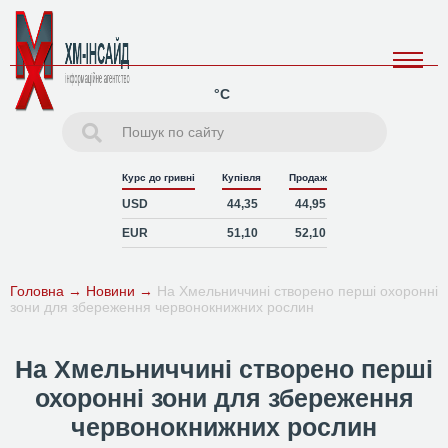
°C
Курс до гривні
Купівля
Продаж
USD
44,35
44,95
EUR
51,10
52,10
Головна
→
Новини
→
На Хмельниччині створено перші охоронні
зони для збереження червонокнижних рослин
На Хмельниччині створено перші
охоронні зони для збереження
червонокнижних рослин