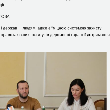
ії.
ї ОВА.
і державі, і людям, адже є “міцною системою захисту
з правозахисних інститутів державної гарантії дотримання