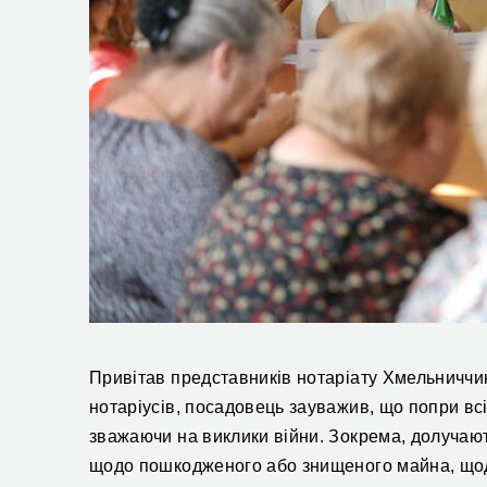
Привітав представників нотаріату Хмельниччи
нотаріусів, посадовець зауважив, що попри
вс
зважаючи на виклики війни. Зокрема,
долуча
ю
щодо пошкодженого або знищеного майна, щод