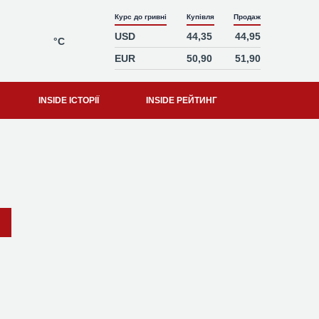
Курс до гривні
Купівля
Продаж
USD
44,35
44,95
°C
EUR
50,90
51,90
INSIDE ІСТОРІЇ
INSIDE РЕЙТИНГ