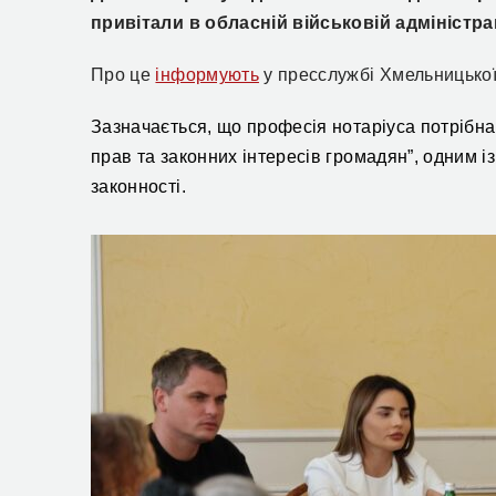
привітали в обласній військовій адміністрац
Про це
інформують
у пресслужбі Хмельницько
Зазначається, що професія нотаріуса потрібна 
прав та законних інтересів громадян”, одним і
законності.