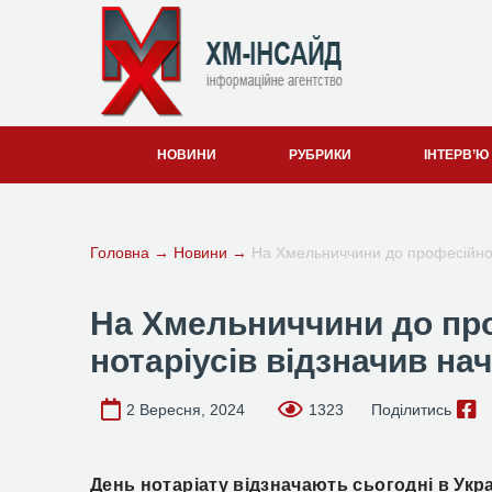
НОВИНИ
РУБРИКИ
ІНТЕРВ’Ю
Головна
→
Новини
→
На Хмельниччини до професійног
На Хмельниччини до пр
нотаріусів відзначив н
2 Вересня, 2024
1323
Поділитись
День нотаріату відзначають сьогодні в Укр