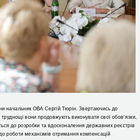
ни начальник ОВА Сергій Тюрін.
Звертаючись до
і труднощі
вони
продовжу
ють
виконувати свої обов’язки,
ться
до розробки та вдосконалення державних реєстрів
о роботи механізмів отримання компенсацій