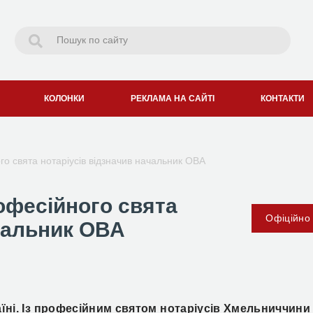
КОЛОНКИ
РЕКЛАМА НА САЙТІ
КОНТАКТИ
о свята нотаріусів відзначив начальник ОВА
офесійного свята
Офіційно
ачальник ОВА
аїні. Із професійним святом нотаріусів Хмельниччини