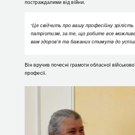
постраждалими від війни.
Це свідчить про вашу професійну зрілість 
“
патріотизм, за те, що робите все можливе
вам здоров’я та бажаних стимулів до успішн
Він
вручив
п
очесні грамоти
обласної військової
професії.