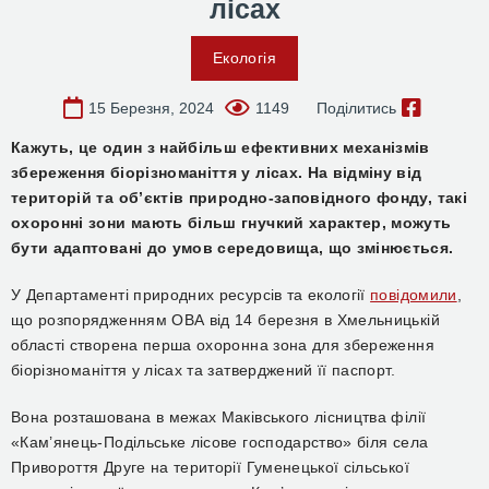
лісах
Екологія
15 Березня, 2024
1149
Поділитись
Кажуть, це один з найбільш ефективних механізмів
збереження біорізноманіття у лісах. На відміну від
територій та об’єктів природно-заповідного фонду, такі
охоронні зони мають більш гнучкий характер, можуть
бути адаптовані до умов середовища, що змінюється.
У Департаменті природних ресурсів та екології
повідомили
,
що розпорядженням ОВА від 14 березня в Хмельницькій
області створена перша охоронна зона для збереження
біорізноманіття у лісах та затверджений її паспорт.
Вона розташована в межах Маківського лісництва філії
«Кам’янець-Подільське лісове господарство» біля села
Привороття Друге на території Гуменецької сільської