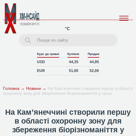
°C
Курс до гривні
Купівля
Продаж
USD
44,35
44,95
EUR
51,00
52,00
Головна
→
Новини
→
На Кам’янеччині створили першу в області
охоронну зону для збереження біорізноманіття у лісах
На Кам’янеччині створили першу
в області охоронну зону для
збереження біорізноманіття у