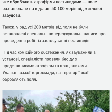
яке обробляють агрофірми пестицидами — поле
розташоване
на відстані 50-100 м
ерів
від житлової
забудови.
Також, у радіусі 200 метрів від поля не були
встановлені спеціальні попереджувальні написи про
проведення робіт із застосуванні пестицидів.
Під час комісійного обстеження, як зауважили в
установі, спеціалісти провели бесіду з
представниками агрофірм та працівниками
Улашанівської тергромади, на території якої
обробляють поля.