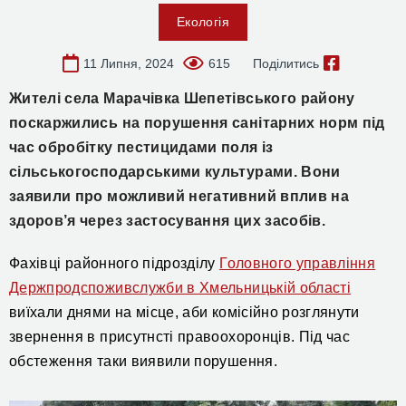
Екологія
11 Липня, 2024
615
Поділитись
Жителі села Марачівка Шепетівського району
поскаржились на порушення санітарних норм під
час обробітку пестицидами поля із
сільськогосподарськими культурами. Вони
заявили про можливий негативний вплив на
здоров’я через застосування цих засобів.
Фахівці
районного підрозділу
Головного управління
Держпродспоживслужби в Хмельницькій області
виїхали днями на місце, аби ко
місійно
розглянути
звернення в присутнсті правоохоронців.
Під час
обстеження таки вияв
или порушення.