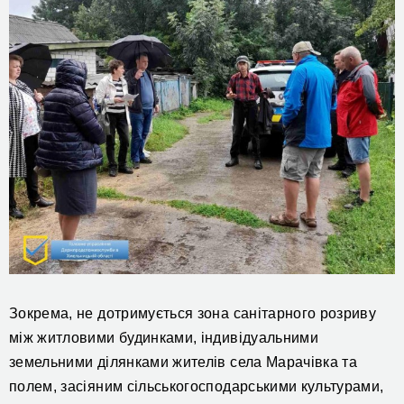
Зокрема, не дотримується з
она санітарного розриву
між житловими будинками, індивідуальними
земельними ділянками жителів с
ела
Марачівка та
полем, засіяним сільськогосподарськими культурами,