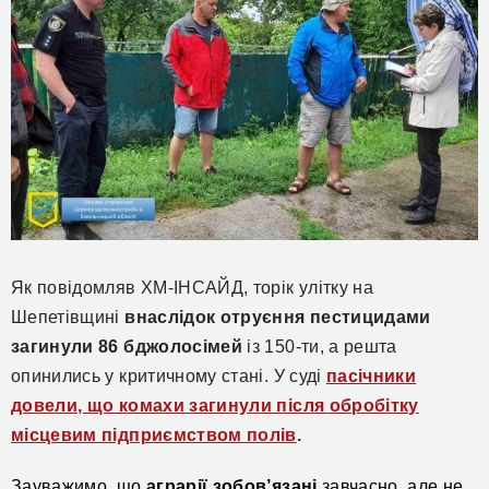
Як повідомляв ХМ-ІНСАЙД, торік улітку на
Шепетівщині
в
наслідок отруєння пестицидами
загинули 86 бджолосімей
із 150-ти, а решта
опинились у критичному стані. У суді
пасічники
довели, що комахи загинули після обробітку
місцевим підприємством полів
.
Зауважимо, що
аграрії зобов’язані
завчасно, але не