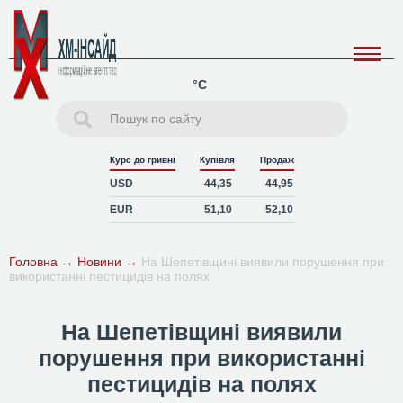
°C
Курс до гривні
Купівля
Продаж
USD
44,35
44,95
EUR
51,10
52,10
Головна
→
Новини
→
На Шепетівщині виявили порушення при
використанні пестицидів на полях
На Шепетівщині виявили
порушення при використанні
пестицидів на полях