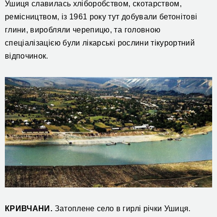
Ушиця славилась хліборобством, скотарством,
ремісництвом, із 1961 року тут добували бетонітові
глини, виробляли черепицю, та головною
спеціалізацією були лікарські рослини тікурортний
відпочинок.
КРИВЧАНИ.
Затоплене село в гирлі річки Ушиця.