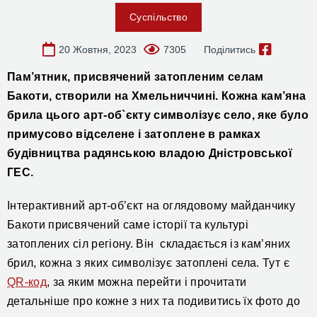
Суспільство
20 Жовтня, 2023
7305
Поділитись
Пам’ятник, присвячений затопленим селам
Бакоти, створили на Хмельниччині. Кожна кам’яна
брила цього арт-об`єкту символізує село, яке було
примусово відселене і затоплене в рамках
будівництва радянською владою Дністровської
ГЕС.
Інтерактивний арт-об’єкт на оглядовому майданчику
Бакоти присвячений саме історії та культурі
затоплених сіл регіону. Він складається із кам’яних
брил, кожна з яких символізує затоплені села.
Тут є
QR-код
, за яким можна перейти і прочитати
детальніше про кожне з них та подивитись їх фото до