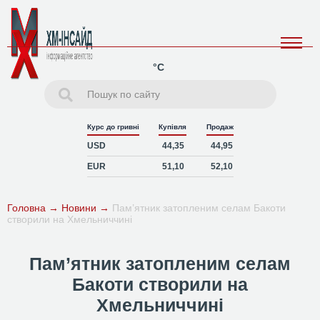
°C
Курс до гривні
Купівля
Продаж
USD
44,35
44,95
EUR
51,10
52,10
Головна
→
Новини
→
Пам’ятник затопленим селам Бакоти
створили на Хмельниччині
Пам’ятник затопленим селам
Бакоти створили на
Хмельниччині