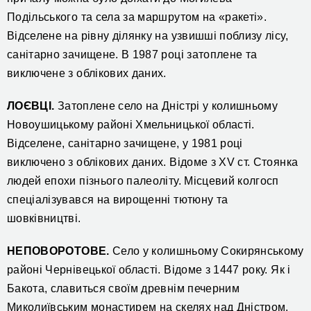
Подільського та села за маршрутом на «ракеті».
Відселене на рівну ділянку на узвишші поблизу лісу,
санітарно зачищене. В 1987 році затоплене та
виключене з облікових даних.
ЛОЄВЦІ.
Затоплене село на Дністрі у колишньому
Новоушицькому районі Хмельницької області.
Відселене, санітарно зачищене, у 1981 році
виключено з облікових даних. Відоме з XV ст. Стоянка
людей епохи пізнього палеоліту. Місцевий колгосп
спеціалізувався на вирощенні тютюну та
шовківництві.
НЕПОВОРОТОВЕ.
Село у колишньому Сокирянському
районі Чернівецької області. Відоме з 1447 року. Як і
Бакота, славиться своїм древнім печерним
Миколиївським монастирем на скелях над Дністром.