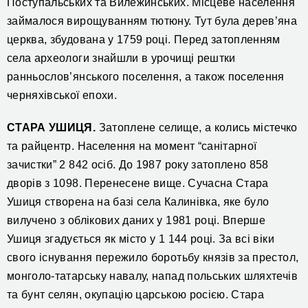
Поступальських та Вилежинських. Місцеве населення
займалося вирощуванням тютюну. Тут була дерев’яна
церква, збудована у 1759 році. Перед затопленням
села археологи знайшли в урочищі рештки
ранньослов’янського поселення, а також поселення
черняхівської епохи.
СТАРА УШИЦЯ.
Затоплене селище, а колись містечко
та райцентр. Населення на момент “санітарної
зачистки” 2 842 осіб. До 1987 року затоплено 858
дворів з 1098. Перенесене вище. Сучасна Стара
Ушиця створена на базі села Калинівка, яке було
вилучено з облікових даних у 1981 році. Вперше
Ушиця згадується як місто у 1 144 році. За всі віки
свого існування пережило боротьбу князів за престол,
монголо-татарську навалу, напад польських шляхтечів
та бунт селян, окупацію царською росією. Стара