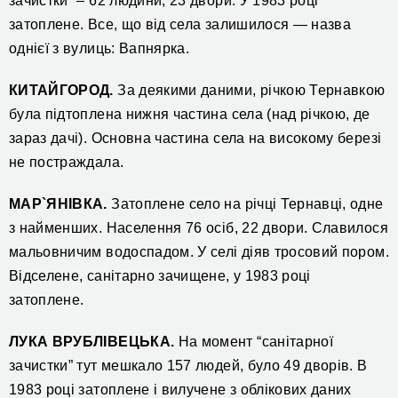
зачистки” – 62 людини, 23 двори. У 1983 році
затоплене. Все, що від села залишилося — назва
однієї з вулиць: Вапнярка.
КИТАЙГОРОД.
За деякими даними, річкою Тернавкою
була підтоплена нижня частина села (над річкою, де
зараз дачі). Основна частина села на високому березі
не постраждала.
МАР`ЯНІВКА.
Затоплене село на річці Тернавці, одне
з найменших. Населення 76 осіб, 22 двори. Славилося
мальовничим водоспадом. У селі діяв тросовий пором.
Відселене, санітарно зачищене, у 1983 році
затоплене.
ЛУКА ВРУБЛІВЕЦЬКА.
На момент “санітарної
зачистки” тут мешкало 157 людей, було 49 дворів. В
1983 році затоплене і вилучене з облікових даних