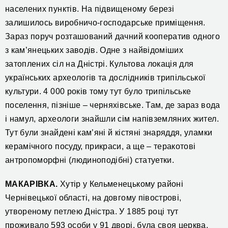
населених пунктів. На підвищеному березі
залишилось виробничо-господарське приміщення.
Зараз поруч розташований дачний кооператив одного
з кам’янецьких заводів. Одне з найвідоміших
затоплених сіл на Дністрі. Культова локація для
українських археологів та дослідників трипільської
культури. 4 000 років тому тут було трипільське
поселення, пізніше – черняхівське. Там, де зараз вода
і намул, археологи знайшли сім напівземляних жител.
Тут були знайдені кам’яні й кістяні знаряддя, уламки
керамічного посуду, прикраси, а ще – теракотові
антропоморфні (людиноподібні) статуетки.
МАКАРІВКА.
Хутір у Кельменецькому районі
Чернівецької області, на довгому півострові,
утвореному петлею Дністра. У 1885 році тут
проживало 593 особи у 91 дворі, була своя церква.