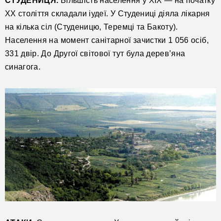
СТУДЕНИЦЯ.
Більшість населення у ХІХ — на початку
ХХ століття складали іудеї. У Студениці діяла лікарня
на кілька сіл (Студеницю, Теремці та Бакоту).
Населення на момент санітарної зачистки 1 056 осіб,
331 двір. До Другої світової тут була дерев’яна
синагога.