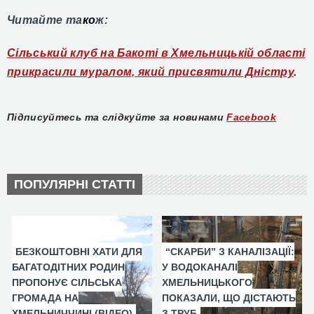
Читайте та
ко
ж:
Сільський клуб на Бакоті в Хмельницькій області
прикрасили муралом, який присвятили Дністру
.
Підписуйтесь та слідкуйте за новинами
Facebook
ПОПУЛЯРНІ СТАТТІ
БЕЗКОШТОВНІ ХАТИ ДЛЯ
“СКАРБИ” З КАНАЛІЗАЦІЇ:
БАГАТОДІТНИХ РОДИН
У ВОДОКАНАЛІ
ПРОПОНУЄ СІЛЬСЬКА
ХМЕЛЬНИЦЬКОГО
ГРОМАДА НА
ПОКАЗАЛИ, ЩО ДІСТАЮТЬ
ХМЕЛЬНИЧЧИНІ (ВІДЕО)
З ТРУБ