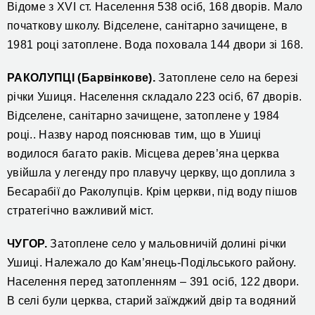
Відоме з XVI ст. Населення 538 осіб, 168 дворів. Мало
початкову школу. Відселене, санітарно зачищене, в
1981 році затоплене. Вода поховала 144 двори зі 168.
РАКОЛУПЦІ (Барвінкове).
Затоплене село на березі
річки Ушиця. Населення складало 223 осіб, 67 дворів.
Відселене, санітарно зачищене, затоплене у 1984
році.. Назву народ пояснював тим, що в Ушиці
водилося багато раків. Місцева дерев’яна церква
увійшла у легенду про плавучу церкву, що доплила з
Бесарабії до Раколупців. Крім церкви, під воду пішов
стратегічно важливий міст.
ЧУГОР.
Затоплене село у мальовничій долині річки
Ушиці. Належало до Кам’янець-Подільського району.
Населення перед затопленням – 391 осіб, 122 двори.
В селі були церква, старий заїжджий двір та водяний