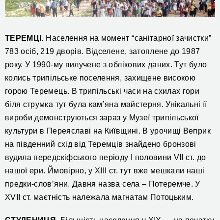
ТЕРЕМЦІ.
Населення на момент “санітарної зачистки”
783 осіб, 219 дворів. Відселене, затоплене до 1987
року. У 1990-му вилучене з облікових даних. Тут було
колись трипільське поселення, захищене високою
горою Теремець. В трипільські часи на схилах гори
біля струмка тут була кам’яна майстерня. Унікальні її
вироби демонструються зараз у Музеї трипільської
культури в Переяславі на Київщині. В урочищі Веприк
на південний схід від Теремців знайдено бронзові
вудила передскіфського періоду І половини VII ст. до
нашої ери. Ймовірно, у ХІІІ ст. тут вже мешкали наші
предки-слов’яни. Давня назва села – Потеремче. У
XVII ст. маєтність належала магнатам Потоцьким.