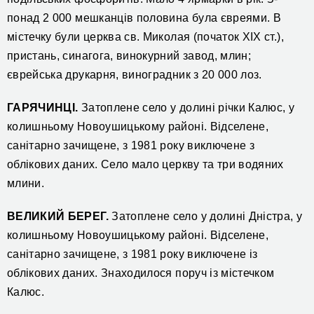
понад 2 000 мешканців половина була євреями. В
містечку були церква св. Миколая (початок ХІХ ст.),
пристань, синагога, винокурний завод, млин;
єврейська друкарня, виноградник з 20 000 лоз.
ГАРЯЧИНЦІ.
Затоплене село у долині річки Калюс, у
колишньому Новоушицькому районі. Відселене,
санітарно зачищене, з 1981 року виключене з
облікових даних. Село мало церкву та три водяних
млини.
ВЕЛИКИЙ БЕРЕГ.
Затоплене село у долині Дністра, у
колишньому Новоушицькому районі. Відселене,
санітарно зачищене, з 1981 року виключене із
облікових даних. Знаходилося поруч із містечком
Калюс.