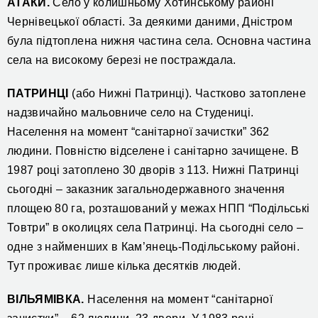
АТАКИ.
Село у колишньому Хотинському районі
Чернівецької області. За деякими даними, Дністром
була підтоплена нижня частина села. Основна частина
села на високому березі не постраждала.
ПАТРИНЦІ
(або Нижні Патринці). Частково затоплене
надзвичайно мальовниче село на Студениці.
Населення на момент “санітарної зачистки” 362
людини. Повністю відселене і санітарно зачищене. В
1987 році затоплено 30 дворів з 113. Нижні Патринці
сьогодні – заказник загальнодержавного значення
площею 80 га, розташований у межах НПП “Подільські
Товтри” в околицях села Патринці. На сьогодні село –
одне з найменших в Кам’янець-Подільському районі.
Тут проживає лише кілька десятків людей.
ВІЛЬЯМІВКА.
Населення на момент “санітарної