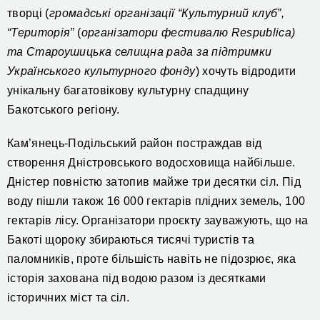
творці
(
громадські організації
“Культурний клуб”,
“Територія”
(
організатори фестивалю Respublica)
та Староушицька селищна рада
за підтримки
Українського культурного фонду
)
хочуть відродити
унікальну
багатовікову культурну спадщину
Бакотського регіону.
Кам’янець-Подільський район постраждав від
створення Дністровського водосховища найбільше.
Дністер повністю затопив майже три десятки сіл. Під
воду пішли також 16 000 гектарів плідних земель, 100
гектарів лісу. Організатори проєкту зауважують,
що на
Бакоті щороку збираються
тисячі туристів та
паломників
,
п
роте більшість навіть не підозрює, яка
історія
захована під водою
разом
і
з десятками
історичних міст та сіл.