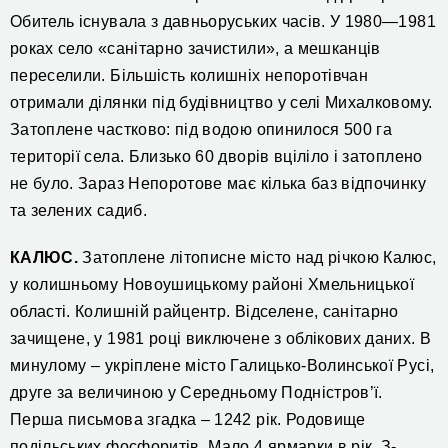
Обитель існувала з давньоруських часів. У 1980—1981
роках село «санітарно зачистили», а мешканців
переселили. Більшість колишніх непоротівчан
отримали ділянки під будівництво у селі Михалковому.
Затоплене частково: під водою опинилося 500 га
території села. Близько 60 дворів вціліло і затоплено
не було. Зараз Непоротове має кілька баз відпочинку
та зелених садиб.
КАЛЮС.
Затоплене літописне місто над річкою Калюс,
у колишньому Новоушицькому районі Хмельницької
області. Колишній райцентр. Відселене, санітарно
зачищене, у 1981 році виключене з облікових даних. В
минулому – укріплене місто Галицько-Волинської Русі,
друге за величиною у Середньому Подністров’ї.
Перша письмова згадка – 1242 рік. Родовище
подільських фосфоритів. Мало 4 ярмарки в рік. З-