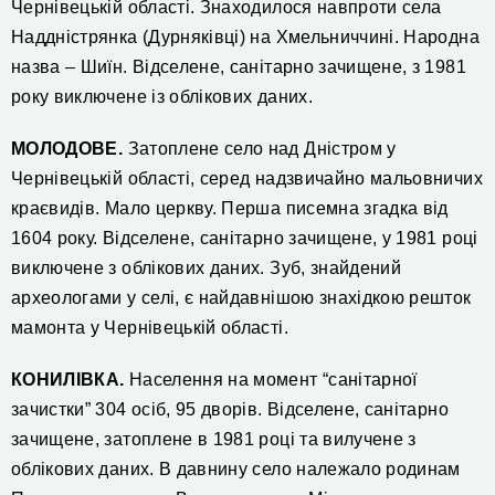
Чернівецькій області. Знаходилося навпроти села
Наддністрянка (Дурняківці) на Хмельниччині. Народна
назва – Шиїн. Відселене, санітарно зачищене, з 1981
року виключене із облікових даних.
МОЛОДОВЕ.
Затоплене село над Дністром у
Чернівецькій області, серед надзвичайно мальовничих
краєвидів. Мало церкву. Перша писемна згадка від
1604 року. Відселене, санітарно зачищене, у 1981 році
виключене з облікових даних. Зуб, знайдений
археологами у селі, є найдавнішою знахідкою решток
мамонта у Чернівецькій області.
КОНИЛІВКА.
Населення на момент “санітарної
зачистки” 304 осіб, 95 дворів. Відселене, санітарно
зачищене, затоплене в 1981 році та вилучене з
облікових даних. В давнину село належало родинам