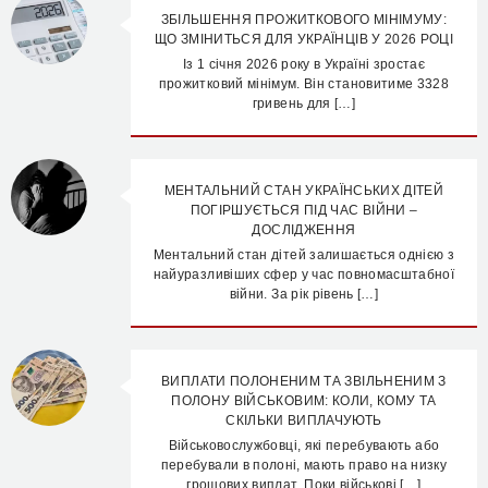
ЗБІЛЬШЕННЯ ПРОЖИТКОВОГО МІНІМУМУ:
ЩО ЗМІНИТЬСЯ ДЛЯ УКРАЇНЦІВ У 2026 РОЦІ
Із 1 січня 2026 року в Україні зростає
прожитковий мінімум. Він становитиме 3328
гривень для […]
МЕНТАЛЬНИЙ СТАН УКРАЇНСЬКИХ ДІТЕЙ
ПОГІРШУЄТЬСЯ ПІД ЧАС ВІЙНИ –
ДОСЛІДЖЕННЯ
Ментальний стан дітей залишається однією з
найуразливіших сфер у час повномасштабної
війни. За рік рівень […]
ВИПЛАТИ ПОЛОНЕНИМ ТА ЗВІЛЬНЕНИМ З
ПОЛОНУ ВІЙСЬКОВИМ: КОЛИ, КОМУ ТА
СКІЛЬКИ ВИПЛАЧУЮТЬ
Військовослужбовці, які перебувають або
перебували в полоні, мають право на низку
грошових виплат. Поки військові […]