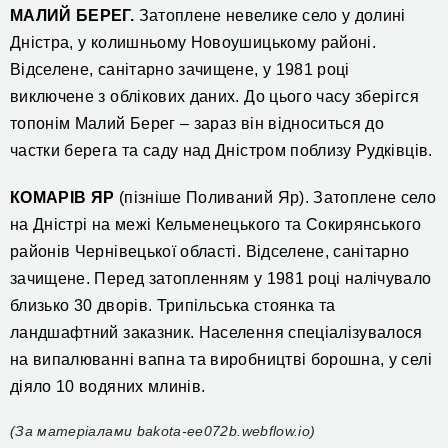
МАЛИЙ БЕРЕГ.
Затоплене невелике село у долині
Дністра, у колишньому Новоушицькому районі.
Відселене, санітарно зачищене, у 1981 році
виключене з облікових даних. До цього часу зберігся
топонім Малий Берег – зараз він відноситься до
частки берега та саду над Дністром поблизу Рудківців.
КОМАРІВ ЯР
(пізніше Поливаний Яр). Затоплене село
на Дністрі на межі Кельменецького та Сокирянського
районів Чернівецької області. Відселене, санітарно
зачищене. Перед затопленням у 1981 році налічувало
близько 30 дворів. Трипільська стоянка та
ландшафтний заказник. Населення спеціалізувалося
на випалюванні вапна та виробництві борошна, у селі
діяло 10 водяних млинів.
(За матеріалами bakota-ee072b.webflow.io)