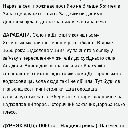
Наразі в селі проживає постійно не більше 5 жителів.
Зараз це дачне містечко. За деякими даними,
Дністром була підтоплена нижня частина села.
ДАРАБАНИ.
Село на Дністрі у колишньому
Хотинському районі Чернівецької області. Відоме з
1656 року. Відселене у 1987-му та зняте з обліку у
зв’язку з переселенням жителів до сусіднього села
Анадоли. Внаслідок неправильних обрахунків
спеціалістів з питань підготовки ложа Дністровського
водосховища, вода сюди так і не дійшла. Тут буди дві
пізньопалеолітичні стоянки, два городища
давньоруських часів. Збереглося старе кладовище на
надзаплавній терасі. Історичний заказник Дарабанське
плесо.
ДУРНЯКІВЦІ (з 1960-го – Наддністрянка)
. Населення