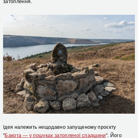
затоплення.
Ідея належить
нещодавно запущеному
проєкту
“
Бакота — у пошуках затопленої спадщини
“. Його