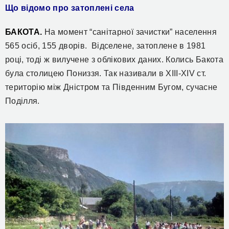
Що відомо про затоплені села
БАКОТА.
На момент “санітарної зачистки” населення
565 осіб, 155 дворів. Відселене, затоплене в 1981
році, тоді ж вилучене з облікових даних. Колись Бакота
була столицею Пониззя. Так називали в XIII-XIV ст.
територiю мiж Днiстром та Пiвденним Бугом, сучасне
Поділля.