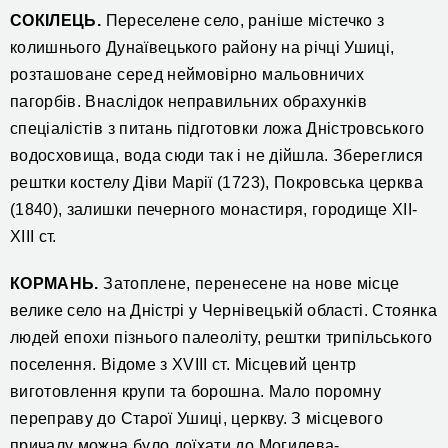
СОКІЛЕЦЬ.
Переселене село, раніше містечко з
колишнього Дунаївецького району на річці Ушиці,
розташоване серед неймовірно мальовничих
пагорбів. Внаслідок неправильних обрахунків
спеціалістів з питань підготовки ложа Дністровського
водосховища, вода сюди так і не дійшла. Збереглися
рештки костелу Діви Марії (1723), Покровська церква
(1840), залишки печерного монастиря, городище ХІІ-
ХІІІ ст.
КОРМАНЬ.
Затоплене, перенесене на нове місце
велике село на Дністрі у Чернівецькій області. Стоянка
людей епохи пізнього палеоліту, рештки трипільського
поселення. Відоме з XVIII ст. Місцевий центр
виготовлення крупи та борошна. Мало поромну
переправу до Старої Ушиці, церкву. З місцевого
причалу можна було доїхати до Могилева-