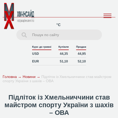
°C
Курс до гривні
Купівля
Продаж
USD
44,35
44,95
EUR
51,10
52,10
Головна
→
Новини
→
Підліток із Хмельниччини став майстром
спорту України з шахів – ОВА
Підліток із Хмельниччини став
майстром спорту України з шахів
– ОВА