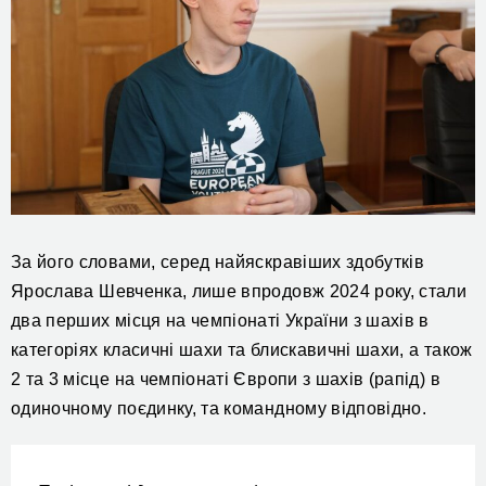
За його словами, с
еред найяскравіших здобутків
Ярослав
а
Шевченк
а
, лише впродовж 2024 року, стали
два перших місця на чемпіонаті України з шахів в
категоріях класичні шахи та блискавичні шахи, а також
2 та 3 місце на чемпіонаті Європи з шахів (рапід) в
одиночному поєдинку, та командному відповідно.