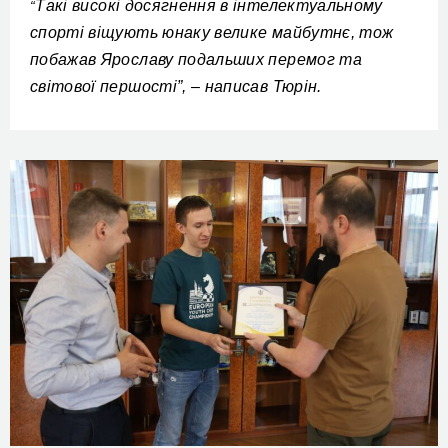
Такі високі досягнення в інтелектуальному
“
спорті віщують юнаку велике майбутнє, тож
побажав Ярославу подальших перемог та
світової першості”, –
написав Тюрін
.