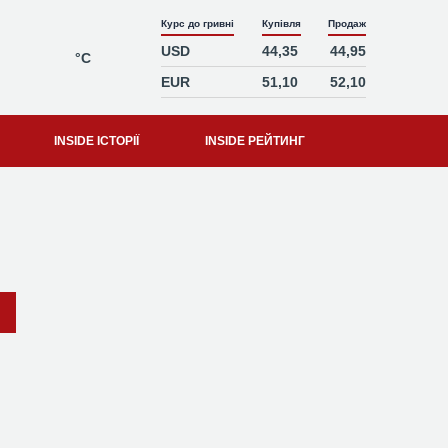
Курс до гривні
Купівля
Продаж
USD
44,35
44,95
°C
EUR
51,10
52,10
INSIDE ІСТОРІЇ
INSIDE РЕЙТИНГ