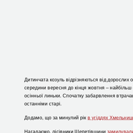
Дитинчата козуль відрізняються від дорослих о
середини вересня до кінця жовтня – найбільш 
осінньої линьки. Спочатку забарвлення втрачаю
останніми старі.
Додамо, що за минулий рік
в угіддях Хмельниц
Нагадаємо, лісівники Шепетівщини
замилували