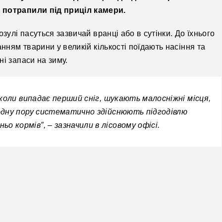
й потрапили під приціл камери.
зулі пасуться зазвичай вранці або в сутінки. До їхнього
анням тварини у великій кількості поїдають насіння та
і запаси на зиму.
а коли випадає перший сніг, шукають малосніжні місця,
лодну пору систематично здійснюють підгодівлю
о кормів”, – зазначили в лісовому офісі.