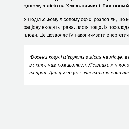
одному з лісів на Хмельниччині. Там вони 
У Подільському лісовому офісі розповіли, що ко
раціону входять трава, листя тощо. Із похолод
плоди. Це дозволяє їм накопичувати енергетичн
Восени козулі мігрують з місця на місце, 
“
в яких є чим поживитися. Лісівники ж у хо
тварин. Для цього уже заготовили достатнь