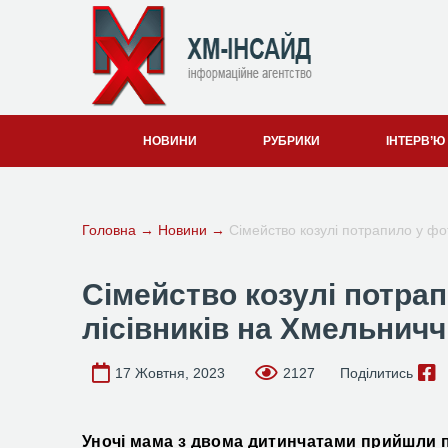
НОВИНИ
РУБРИКИ
ІНТЕРВ’Ю
Головна
→
Новини
→
Сімейство козулі потрапило у фо
Сімейство козулі потра
лісівників на Хмельничч
17 Жовтня, 2023
2127
Поділитись
Уночі мама з двома дитинчатами прийшли по