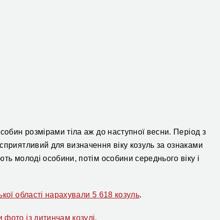
собин розмірами тіла аж до наступної весни. Період з
сприятливий для визначення віку козуль за ознаками
ть молоді особини, потім особини середнього віку і
ької області нарахували 5 618 козуль
.
 фото із дитинчам козулі.