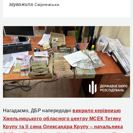
зауважила
Свірневська.
Нагадаємо, ДБР напередодні
викрило керівницю
Хмельницького обласного центру МСЕК Тетяну
Крупу та її сина Олександра Крупу – начальника