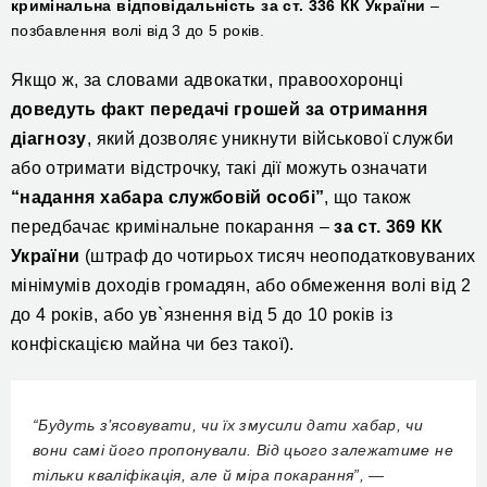
кримінальна відповідальність за ст. 336 КК України
–
позбавлення волі від 3 до 5 років.
Я
кщо
ж, за словами адвокатки, правоохоронці
доведуть факт передачі грошей за отримання
діагнозу
, який дозволяє уникнути військової служби
або отримати відстрочку, такі дії можуть означати
“
надання хабара службовій особі”
,
що також
передбачає кримінальне покарання –
за ст. 369 КК
України
(штраф до чотирьох тисяч неоподатковуваних
мінімумів доходів громадян, або обмеження волі від 2
до 4 років, або ув`язнення від 5 до 10 років із
конфіскацією майна чи без такої).
“Будуть з’ясовувати, чи їх змусили дати хабар, чи
вони самі його пропонували. Від цього залежатиме не
тільки кваліфікація, але й міра покарання”, —