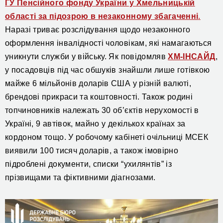
ГУ Пенсійного фонду України у Хмельницькій
області за підозрою в незаконному збагаченні
.
Наразі триває розслідування
щодо незаконного
оформлення інвалідності чоловікам, які намагаються
уникнути служби у війську. Як повідомляв
ХМ-ІНСАЙД
,
у посадовців під час обшуків знайшли лише готівкою
майже 6 мільйонів доларів США у різній валюті,
брендові прикраси та коштовності. Також родині
топчиновників належать 30 об’єктів нерухомості в
Україні, 9 автівок, майно у декількох країнах за
кордоном тощо. У робочому кабінеті
очільниці
МСЕК
виявили
100 тисяч доларів, а також імовірно
підроблені документи, списки “ухилянтів” із
прізвищами та фіктивними діагнозами.