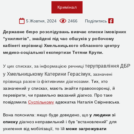
Кримінал
5 Жовтня, 2024
2466
Поділитись
Державне бюро розслідувань вивчає списки імовірних
“ухилянтів”, знайдені під час обшуків у робочому
кабінеті керівниці Хмельницького обласного центру
медико-соціальної експертизи Тетяни Крупи.
теруправління ДБР
У цих списках, за інформацією речниці
у Хмельницькому Катерини Герасімук,
зазначені
прізвища разом із фіктивними діагнозами.
Т
их, хто
зазначений у списках, мають знайти правоохоронці,
й
перевірити
, чи правильно вказаний діагноз.
Про таке
повідомила
Суспільному
адвокатк
а
Наталі
я
Свірневськ
а.
Вона
пояснила: якщо буде доведено, що
у людини зі
списку
діагноз неправильний
і був “встановлений” для
ухилення від мобілізації, то їй
може загрожувати