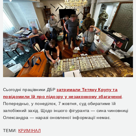
Сьогодні працівники ДБР
затримали Тетяну Крупу та
повідомили їй про підозру у незаконному збагаченні
.
Попередньо, у понеділок, 7 жовтня, суд обиратиме їй
запобіжний захід. Щодо іншого фігуранта — сина чиновниці
Олександра — наразі оновленої інформації немає.
ТЕМИ:
КРИМІНАЛ