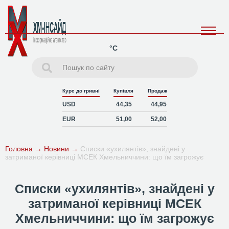
°C
Курс до гривні
Купівля
Продаж
USD
44,35
44,95
EUR
51,00
52,00
Головна
→
Новини
→
Списки «ухилянтів», знайдені у
затриманої керівниці МСЕК Хмельниччини: що їм загрожує
Списки «ухилянтів», знайдені у
затриманої керівниці МСЕК
Хмельниччини: що їм загрожує