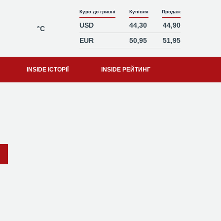
Курс до гривні
Купівля
Продаж
USD
44,30
44,90
°C
EUR
50,95
51,95
INSIDE ІСТОРІЇ
INSIDE РЕЙТИНГ