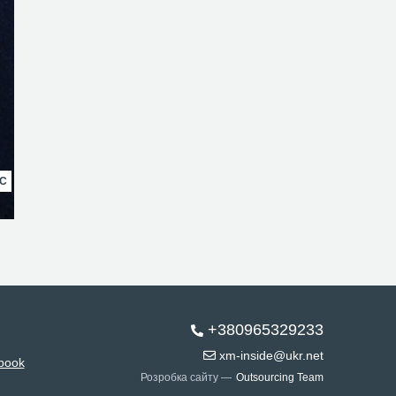
НС
+380965329233
xm-inside@ukr.net
book
Розробка сайту —
Outsourcing Team