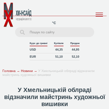
°C
Курс до гривні
Купівля
Продаж
USD
44,35
44,95
EUR
51,10
52,10
Головна
→
Новини
→
У Хмельницькій облраді відзначили
майстринь художньої вишивки
У Хмельницькій облраді
відзначили майстринь художньої
вишивки