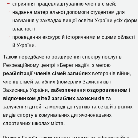
сприяння працевлаштуванню членів сімей;
надання матеріальної допомоги студентам для
навчання у закладах вищої освіти України усіх форм
власності;
проведення екскурсій історичними місцями області
й України.
Також передбачено розширення спектру послуг в
Рекреаційному центрі «Берег надії», з метою
реабілітації членів сімей загиблих
ветеранів війни,
членів сімей загиблих (померлих Захисників і
Захисниць України,
забезпечення оздоровленням і
відпочинком дітей загиблих захисників
та
залучення дітей та молоді до гуртків та секцій з різних
видів спорту в комунальних дитячо-юнацьких
спортивних школах міста.
Родини Героїв також можуть отримати інформаційно-