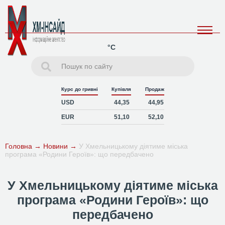
°C
Курс до гривні
Купівля
Продаж
USD
44,35
44,95
EUR
51,10
52,10
Головна
→
Новини
→
У Хмельницькому діятиме міська
програма «Родини Героїв»: що передбачено
У Хмельницькому діятиме міська
програма «Родини Героїв»: що
передбачено