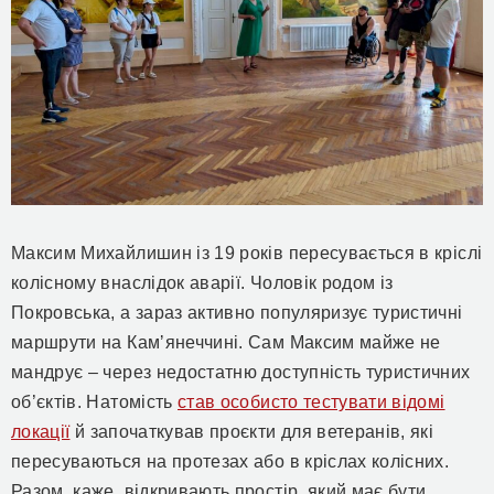
Максим Михайлишин із 19 років пересувається в кріслі
колісному внаслідок аварії. Чоловік родом із
Покровська, а зараз активно популяризує туристичні
маршрути на Камʼянеччині. Сам Максим майже не
мандрує – через недостатню доступність туристичних
об’єктів. Натомість
став особисто тестувати відомі
локації
й започаткував проєкти для ветеранів, які
пересуваються на протезах або в кріслах колісних.
Разом, каже, відкривають простір, який має бути