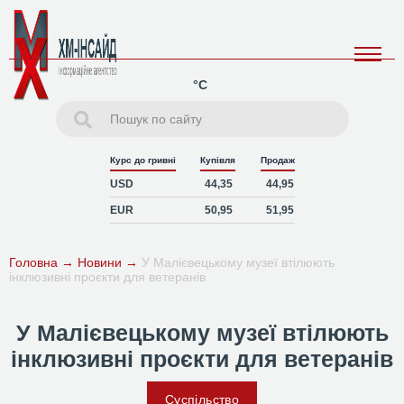
°C
Курс до гривні
Купівля
Продаж
USD
44,35
44,95
EUR
50,95
51,95
Головна
→
Новини
→
У Малієвецькому музеї втілюють
інклюзивні проєкти для ветеранів
У Малієвецькому музеї втілюють
інклюзивні проєкти для ветеранів
Суспільство