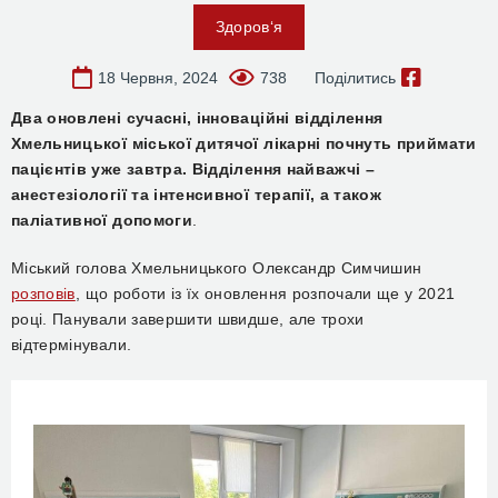
Здоров‘я
18 Червня, 2024
738
Поділитись
Два оновлені сучасні, інноваційні відділення
Хмельницької міської дитячої лікарні почнуть приймати
пацієнтів уже завтра. Відділення найважчі –
анестезіології та інтенсивної терапії, а також
паліативної допомоги
.
Міський голова Хмельницького Олександр Симчишин
розповів
, що роботи із їх оновлення розпочали ще у 2021
році. Панували завершити швидше, але трохи
відтермінували.