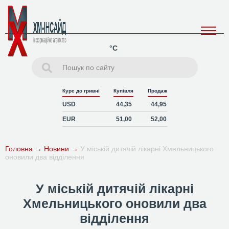
°C
Курс до гривні
Купівля
Продаж
USD
44,35
44,95
EUR
51,00
52,00
Головна
→
Новини
→
У міській дитячій лікарні Хмельницького
оновили два відділення
У міській дитячій лікарні
Хмельницького оновили два
відділення