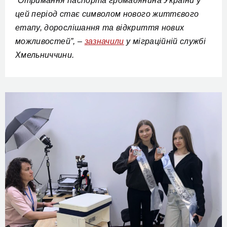
Отримання паспорта
громадянина України
у
“
цей період стає символом нового життєвого
етапу, дорослішання та відкриття нових
можливостей”, –
зазначили
у міграційній службі
Хмельниччини
.