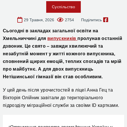
Суспільство
29 Травня, 2026
2754
Поділитись
Сьогодні
в
закладах загальної
освіти
на
Хмельниччині для
випускників
пролунав останній
дзвоник. Це свято –
завжди хвилюючий та
незабутній момент у житті кожного випускника,
сповнений щирих емоцій, теплих спогадів та мрій
про майбутнє.
А для двох випускниць
Нетішинської гімназії він став особливим.
У цей день після урочистостей в ліцеї Анна Гец та
Вікторія Олійник завітали до територіального
підрозділу міграційної служби
за своїми
ІD картками
.