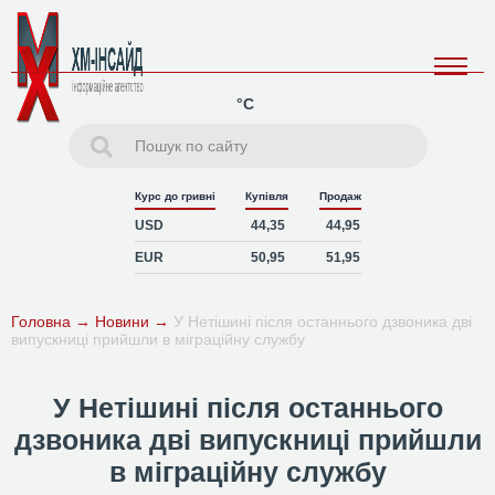
°C
Курс до гривні
Купівля
Продаж
USD
44,35
44,95
EUR
50,95
51,95
Головна
→
Новини
→
У Нетішині після останнього дзвоника дві
випускниці прийшли в міграційну службу
У Нетішині після останнього
дзвоника дві випускниці прийшли
в міграційну службу