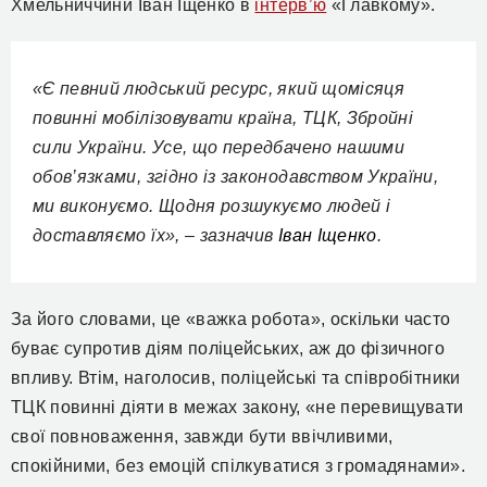
Хмельниччини Іван Іщенко
в
інтерв’ю
«
Главкому
».
«Є певний людський ресурс, який щомісяця
повинні мобілізовувати країна, ТЦК, Збройні
сили України. Усе, що передбачено нашими
обов’язками, згідно із законодавством України,
ми виконуємо. Щодня розшукуємо людей і
доставляємо їх», – зазначив
Іван Іщенко
.
За його словами, це
«важка робота»,
оскільки ч
асто
буває супротив діям поліцейських, аж до фізичного
впливу.
Втім, наголосив,
поліцейські та співробітники
ТЦК повинні діяти в межах закону,
«
не перевищувати
свої повноваження, завжди бути ввічливими,
спокійними, без емоцій спілкуватися з громадянами
»
.