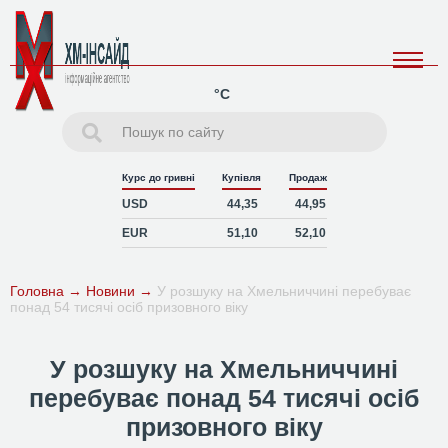
°C
Курс до гривні
Купівля
Продаж
USD
44,35
44,95
EUR
51,10
52,10
Головна
→
Новини
→
У розшуку на Хмельниччині перебуває
понад 54 тисячі осіб призовного віку
У розшуку на Хмельниччині
перебуває понад 54 тисячі осіб
призовного віку