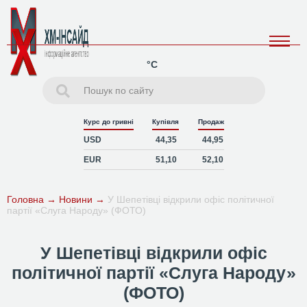
°C
Курс до гривні
Купівля
Продаж
USD
44,35
44,95
EUR
51,10
52,10
Головна
→
Новини
→
У Шепетівці відкрили офіс політичної
партії «Слуга Народу» (ФОТО)
У Шепетівці відкрили офіс
політичної партії «Слуга Народу»
(ФОТО)