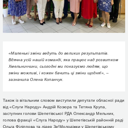
«Маленькі зміни ведуть до великих результатів.
Вдячна усій нашій команді, яка працює над розвитком
Хмельниччини, сьогодні ми показуємо людям, що
зміни можливі, і кожен бачить ці зміни щодня!», –
зазначила Олена Копанчук.
Також із вітальним словом виступили депутати обласної ради
від «Слуги Народу» Андрій Козюра та Тетяна Крупа,
заступник голови Шепетівської РДА Олександр Мельник,
голова фракції «Слуга Народу» у Шепетівській районній раді
Ольга Філіппова та лідер Зе!Молодіжки у Шепетівському