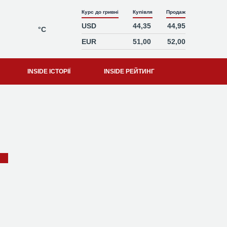
Курс до гривні
Купівля
Продаж
USD
44,35
44,95
°C
EUR
51,00
52,00
INSIDE ІСТОРІЇ
INSIDE РЕЙТИНГ