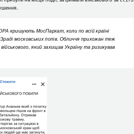
рушення.
ОРА кришують МосПархат, коли по всій країні
Зраді московських попів. Обличчя прихожан теж
 військового, який захищав Україну та ризикував