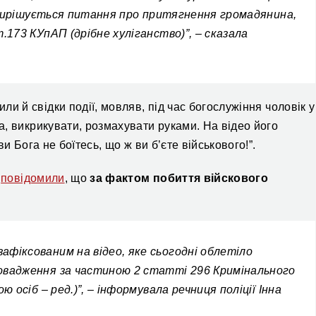
ирішується питання про притягнення громадянина,
ст.173 КУпАП
(дрібне хуліганство)”, – сказала
ли й свідки події, мовляв, під час богослужіння чоловік у
, викрикувати, розмахувати руками. На відео його
и Бога не боїтесь, що ж ви б’єте військового!”.
і
повідомили
, що
за фактом побиття війскового
афіксованим на відео, яке сьогодні облетіло
овадження за ч
астиною
2 статті 296 Кримінального
ю осіб – ред.)”, –
інформувала речниця поліції Інна