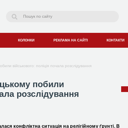
КОЛОНКИ
РЕКЛАМА НА САЙТІ
КОНТАКТИ
били військового: поліція почала розслідування
ицькому побили
чала розслідування
алася конфліктна ситуація
на релігійному ґрунті
.
В