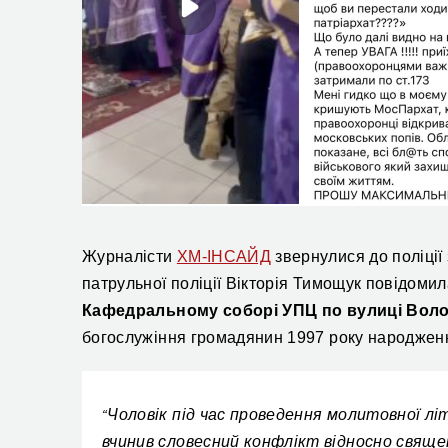
Журналісти
ХМ-ІНСАЙД
звернулися до поліції
патрульної поліції Вікторія Тимощук повідоми
Кафедральному соборі УПЦ
по
вул
иці
Воло
богослужіння громадянин 1997 року народженн
Чоловік під час проведення молитовної літу
“
вчинив словесний конфлікт відносно священ