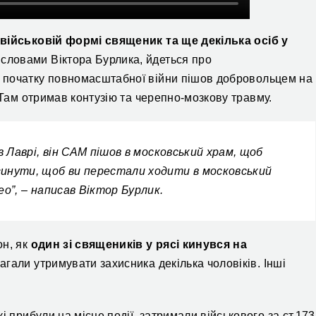
 військовій формі священик т
а щ
е декілька осіб у
словами Віктора Бурлика, йдеться про
 з початку повномасштаб
ної війни пішов
добровольцем на
Там о
тримав контузію та черепно-мозкову травму.
в Лаврі, він САМ пішов в московський храм, щоб
гинути, щоб ви перестали ходити в московський
ео”, – написав Віктор Бурлик.
он, як
один зі священиків у рясі кинувся на
агали утримувати захисника декілька чоловіків. Інші
і прибули на місце події, затримали військового за ст.173