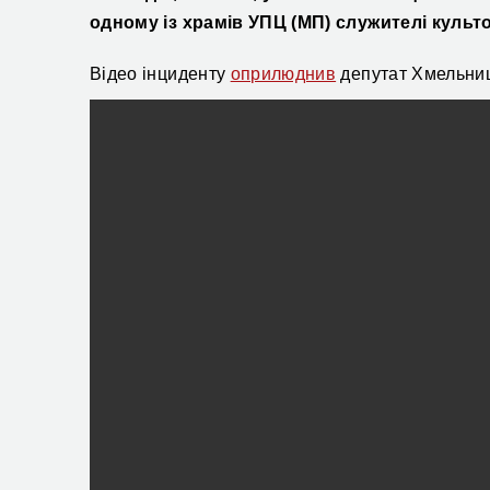
одному із храмів УПЦ (МП)
служителі культ
Відео
інциденту
оприлюднив
депутат Хмельниць