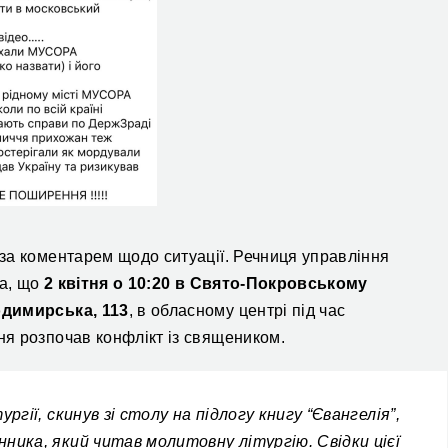
 за коментарем щодо ситуації. Речниця управління
ла, що
2 квітня
о 10:20 в Свято-Покровському
димирська, 113
,
в обласному центрі
під час
я розпочав конфлікт із священиком.
ргії, скинув зі столу на підлогу книгу “Євангелія”,
ника, який читав молитовну літургію. Свідки цієї