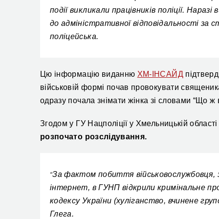
події викликали працівників поліції. На
разі
в
до адміністративної відповідальності за 
поліцейська.
Цю інформацію виданню
ХМ-ІНСАЙД
підтверди
військовій формі почав провокувати священика
одразу почала знімати жінка зі словами “Що ж в
Згодом у ГУ Нацполіції у Хмельницькій област
розпочато розслідування.
З
а фактом побиття військовослужбовця, з
“
інтернет, в ГУНП відкрили кримінальне пр
кодексу України (хуліганство, вчинене групо
Глега.