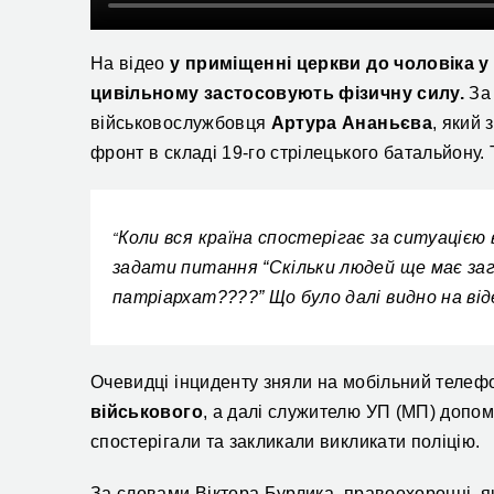
На відео
у примі
щенні церкви
д
о
чоловіка
у
цивільному
застосовують фізичну силу.
За 
військовослужбовця
Артур
а
Ананьєв
а
, який
фронт в складі 19-
го
стрілецького батальйону.
Коли вся країна спостерігає за ситуацією 
“
задати питання “Скільки людей ще має за
патріархат????” Що було далі видно на від
Очевидці інциденту зняли на мобільний телеф
військового
, а далі служителю УП (МП) допом
спостерігали та закликали викликати поліцію.
За словами Віктора Бурлика, правоохоронці, як