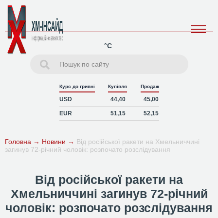
°C
Курс до гривні
Купівля
Продаж
USD
44,40
45,00
EUR
51,15
52,15
Головна
→
Новини
→
Від російської ракети на Хмельниччині
загинув 72-річний чоловік: розпочато розслідування
Від російської ракети на
Хмельниччині загинув 72-річний
чоловік: розпочато розслідування