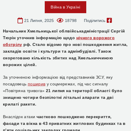
Війна в Україні
21 Липня, 2025
18798
Поділитись
Начальник Хмельницької облвійськадміністрації Сергій
Тюрін уточнив інформацію щодо
нічного ворожого
обстрілу
рф. Стало відомо про нові пошкодження житла,
закладів освіти і культури та адмінбудівлі. Також
скореговано кількість збитих над Хмельниччиною
ворожих цілей.
За уточненою інформацією від представників ЗСУ, яку
посадовець
поширив
у соцмережах, під час сигналу
«Повітряна тривога»
21 липня на території області було
знищено чотири безпілотні літальні апарати та дві
крилаті ракети.
Внаслідок атаки
частково пошкоджено перекриття,
фасади та вікна в 43 приватних житлових будинках та в
п’яти соціальних закладах громади.