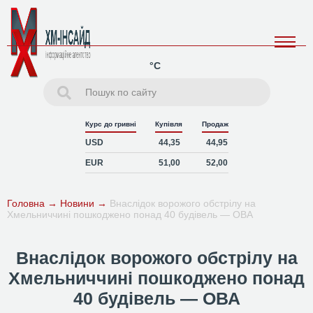
°C
Курс до гривні
Купівля
Продаж
USD
44,35
44,95
EUR
51,00
52,00
Головна
→
Новини
→
Внаслідок ворожого обстрілу на
Хмельниччині пошкоджено понад 40 будівель — ОВА
Внаслідок ворожого обстрілу на
Хмельниччині пошкоджено понад
40 будівель — ОВА