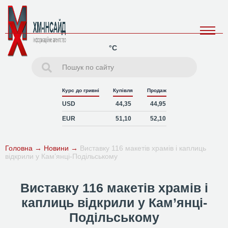
°C
Курс до гривні
Купівля
Продаж
USD
44,35
44,95
EUR
51,10
52,10
Головна
→
Новини
→
Виставку 116 макетів храмів і каплиць
відкрили у Кам’янці-Подільському
Виставку 116 макетів храмів і
каплиць відкрили у Кам’янці-
Подільському