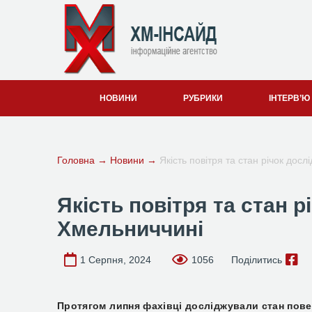
НОВИНИ
РУБРИКИ
ІНТЕРВ’Ю
Головна
→
Новини
→
Якість повітря та стан річок дос
Якість повітря та стан р
Хмельниччині
1 Серпня, 2024
1056
Поділитись
Протягом липня фахівці досліджували стан пове