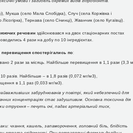
сичні умови і загибель окремих видів гідробіонтів.
і), Мукша (село Мала Слобідка), Случ (села Коржівка і
Лісогірка), Тернава (село Січинці), Жванчик (село Кугаївці).
днюючих речовин
здійснювався на двох стаціонарних постах
водились 4 рази на добу по 10 інгредієнтах.
х
перевищення спостерігались по
:
овано 2 рази за місяць. Найбільше перевищення в 1,1 рази (3,3 м
0 разів. Найбільше – в 1,8 разів (0,072 мг/м3),
щення в 1,1 раз (0,033 мг/м3).
найважливіших забруднювачів у повітрі, який небезпечний для
начних концентраціях стає задушливим. Основна токсична дія
ки отруєння – печуть очі, падає артеріальний тиск,
и: чхання, кашель, запаморочення, головний біль, блідість
ти втрата свідомості. При потраплянні формальдегіду у