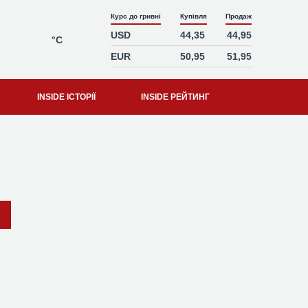
Курс до гривні
Купівля
Продаж
USD
44,35
44,95
°C
EUR
50,95
51,95
INSIDE ІСТОРІЇ
INSIDE РЕЙТИНГ