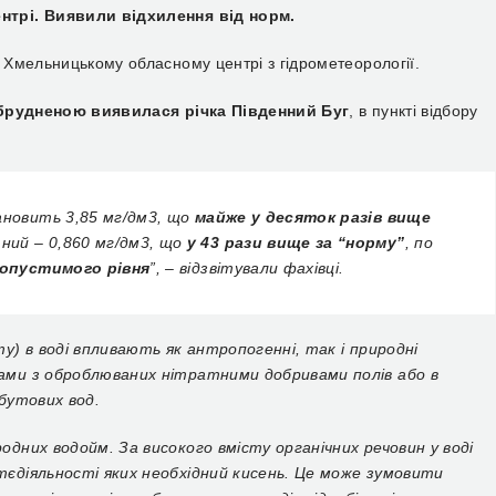
нтрі. Виявили відхилення від норм.
Хмельницькому обласному центрі з гідрометеорології.
брудненою виявилася річка Південний Буг
, в пункті відбору
ановить 3,85 мг/дм3, що
майже у десяток разів вище
ний – 0,860 мг/дм3, що
у 43 рази вище за “норму”
, по
допустимого рівня
”, – відзвітували фахівці.
у) в воді впливають як антропогенні, так і природні
ами з оброблюваних нітратними добривами полів або в
бутових вод.
дних водойм. За високого вмісту органічних речовин у воді
єдіяльності яких необхідний кисень. Це може зумовити