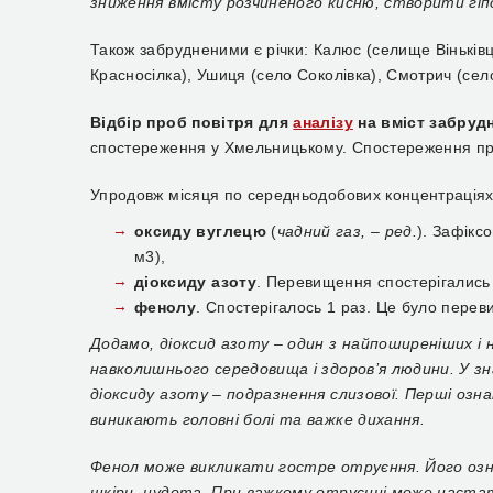
зниження вмісту розчиненого кисню, створити гіпок
Також забрудненими є річки: Калюс (селище Віньківц
Красносілка), Ушиця (село Соколівка), Смотрич (село 
Відбір проб повітря для
аналізу
на вміст забру
спостереження у Хмельницькому.
Спостереження про
Упродовж місяця по середньодобових концентрація
оксиду вуглецю
(
чадний газ, – ред.
). Зафікс
м3),
діоксиду азоту
. Перевищення спостерігались 1
фенолу
. Спостерігалось 1 раз. Це було переви
Додамо,
діоксид азоту – один з найпоширеніших і 
навколишнього середовища і здоров’я людини. У з
діоксиду азоту – подразнення слизової. Перші озна
виникають головні болі та важке дихання.
Фенол може викликати гостре отруєння. Його ознак
шкіри, нудота. При важкому отруєнні може наста