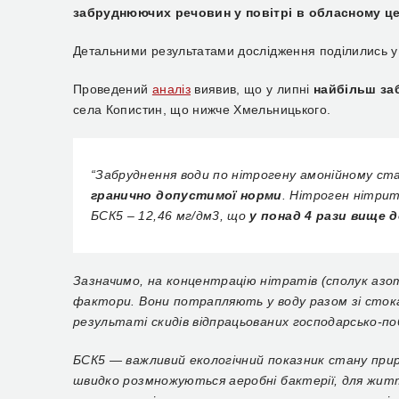
забруднюючих речовин у повітрі в обласному це
Детальними результатами дослідження поділились у 
Проведений
аналіз
виявив, що у липні
найбільш за
села Копистин, що нижче Хмельницького.
“Забруднення води по нітрогену амонійному ст
гранично допустимої норми
. Нітроген нітрит
БСК5 – 12,46 мг/дм3, що
у понад 4 рази вище 
Зазначимо, на концентрацію нітратів (сполук азот
фактори. Вони потрапляють у воду разом зі сток
результаті скидів відпрацьованих господарсько-по
БСК5 — важливий екологічний показник стану приро
швидко розмножуються аеробні бактерії, для житт