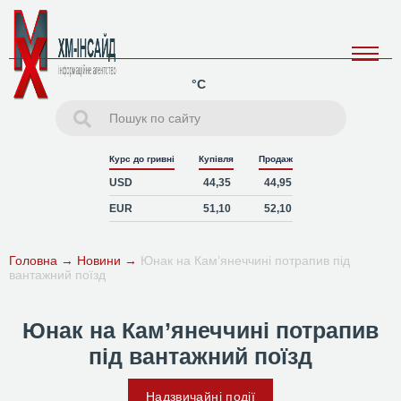
°C
Курс до гривні
Купівля
Продаж
USD
44,35
44,95
EUR
51,10
52,10
Головна
→
Новини
→
Юнак на Кам’янеччині потрапив під
вантажний поїзд
Юнак на Кам’янеччині потрапив
під вантажний поїзд
Надзвичайні події