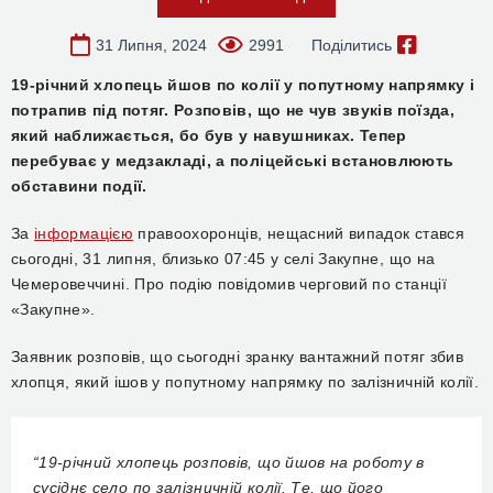
31 Липня, 2024
2991
Поділитись
19-річний хлопець йшов по колії у попутному напрямку і
потрапив під потяг. Розповів, що не чув звуків поїзда,
який наближається, бо був у навушниках. Тепер
перебуває у медзакладі, а поліцейські встановлюють
обставини події.
За
інформацією
правоохоронців, нещасний випадок стався
сьогодні, 31 липня, близько 07:45 у селі Закупне, що на
Чемеровеччині. Про подію повідомив черговий по станції
«Закупне».
Заявник розповів, що сьогодні зранку вантажний потяг збив
хлопця, який ішов у попутному напрямку по залізничній колії.
“19-річний хлопець розповів, що йшов на роботу в
сусіднє село по залізничній колії. Те, що його